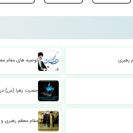
 رهبری
توصیه های مقام معظ
حضرت زهرا (س) در ک
مقام معظم رهبری و ز