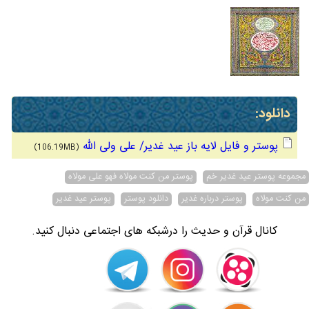
دانلود:
پوستر و فایل لایه باز عید غدیر/ علی ولی الله
(106.19MB)
مجموعه پوستر عید غدیر خم
پوستر من کنت مولاه فهو علی مولاه
من کنت مولاه
پوستر درباره غدیر
دانلود پوستر
پوستر عید غدیر
کانال قرآن و حدیث را درشبکه های اجتماعی دنبال کنید.