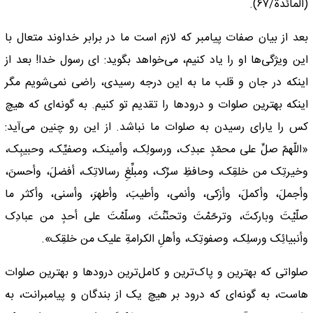
(المائدة/۶۷).
بعد از بیان صفات پیامبر که لازم است ما در برابر خداوند متعال با
این ویژگی‌ها او را یاد کنیم، می‌خواهد بگوید: ‌ای رسول خدا! بعد از
اینکه در جان و قلب ما به این درجه رسیدی، راضی نمی‌شویم مگر
اینکه بهترین صلوات و درود‌ها را تقدیم تو کنیم. به گونه‌ای که هیچ
کس را یارای رسیدن به صلوات ما نباشد. از این رو چنین می‌آید:
«اللّهمّ صلِّ على محمّدٍ عبدِک، ورسولِک، وأمینک، وصفیِّک، وحبیبِک،
وخیرتِک من خلقِک، وحافظِ سرِّک، ومبلِّغِ رسالاتِک، أفضلَ، وأحسنَ،
وأجملَ، وأکملَ، وأزکى، وأنمى، وأطیبَ، وأطهرَ، وأسنى، وأکثر ما
صلّیْتَ وبارکتَ، وترحّمْتَ وتحنّنْتَ، وسلّمْتَ على أحدٍ من عبادِک
وأنبیائِک ورسلِک، وصفوتِک، وأهلِ الکرامةِ علیک من خلقِک».
صلواتی که بهترین و پاک‌ترین و کامل‌ترین درود‌ها و بهترین صلوات
هاست، به گونه‌ای که درود بر هیچ یک از بندگان و پیامبرانت، به