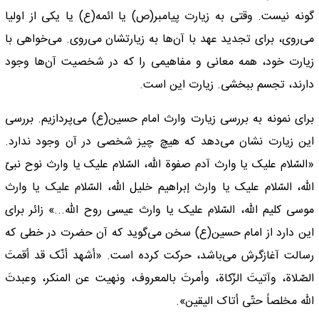
گونه نیست. وقتی به زیارت پیامبر(ص) یا ائمه(ع) یا یکی از اولیا
می‌روی، برای تجدید عهد با آن‌ها به زیارتشان می‌روی. می‌خواهی با
زیارت خود، همه معانی و مفاهیمی را که در شخصیت آن‌ها وجود
دارند، تجسم ببخشی. زیارت این است.
برای نمونه به بررسی زیارت وارث امام حسین(ع) می‌پردازیم. بررسی
این زیارت نشان می‌دهد که هیچ چیز شخصی در آن وجود ندارد.
«السّلام علیک یا وارث آدم صفوة الله، السّلام علیک یا وارث نوح نبیّ
الله، السّلام علیک یا وارث إبراهیم خلیل الله، السّلام علیک یا وارث
موسى کلیم الله، السّلام علیک یا وارث عیسى روح الله...» زائر برای
این دارد از امام حسین(ع) سخن می‌گوید که آن حضرت در خطی که
رسالت آغازگرش می‌باشد، حرکت کرده است. «أشهد أنّک قد أقمتَ
الصّلاة، وآتیتَ الزّکاة، وأمرتَ بالمعروف، ونهیت عن المنکر، وعبدتَ
الله مخلصاً حتّى أتاک الیقین».