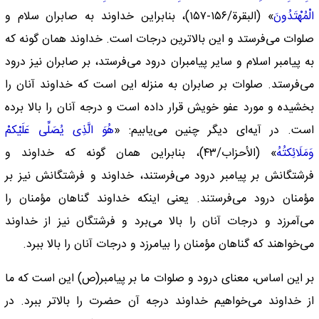
الْمُهْتَدُونَ
» (البقرة/۱۵۶-۱۵۷)، بنابراین خداوند به صابران سلام و
صلوات می‌فرستد و این بالا‌ترین درجات است. خداوند‌‌ همان گونه که
به پیامبر اسلام و سایر پیامبران درود می‌فرستد، بر صابران نیز درود
می‌فرستد. صلوات بر صابران به منزله این است که خداوند آنان را
بخشیده و مورد عفو خویش قرار داده است و درجه آنان را بالا برده
است. در آیه‌ای دیگر چنین می‌یابیم: «
هُوَ الَّذِی یُصَلِّی عَلَیْکمْ
وَمَلَائِکتُهُ
» (الأحزاب/۴۳)، بنابراین‌‌ همان گونه که خداوند و
فرشتگانش بر پیامبر درود می‌فرستند، خداوند و فرشتگانش نیز بر
مؤمنان درود می‌فرستند. یعنی اینکه خداوند گناهان مؤمنان را
می‌آمرزد و درجات آنان را بالا می‌برد و فرشتگان نیز از خداوند
می‌خواهند که گناهان مؤمنان را بیامرزد و درجات آنان را بالا ببرد.
بر این اساس، معنای درود و صلوات ما بر پیامبر(ص) این است که ما
از خداوند می‌خواهیم خداوند درجه آن حضرت را بالا‌تر ببرد. در