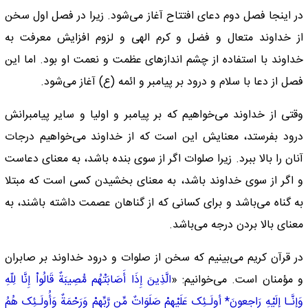
در اینجا فصل دوم دعای افتتاح آغاز می‌شود. زیرا در فصل اول سخن
از خداوند متعال و فضل و کرم الهی و لزوم افزایش معرفت به
خداوند با استفاده از چشم اندازهای عظمت و نعمت او بود. اما این
فصل از دعا با سلام و درود بر پیامبر و ائمه (ع) آغاز می‌شود.
وقتی از خداوند می‌خواهیم که بر پیامبر و اولیا و سایر پیامبرانش
درود بفرستد، معنایش این است که از خداوند می‌خواهیم درجات
آنان را بالا ببرد. زیرا صلوات اگر از سوی بنده باشد، به معنای دعاست
و اگر از سوی خداوند باشد، به معنای بخشیدن کسی است که مبتلا
به گناه می‌باشد و برای کسانی که از گناهان عصمت داشته باشند، به
معنای بالا بردن درجه می‌باشد.
در قرآن کریم می‌بینیم که سخن از صلوات و درود خداوند بر صابران
و مؤمنان است. می‌خوانیم: «
الَّذِینَ إِذَا أَصَابَتْهُم مُّصِیبَةٌ قَالُواْ إِنَّا لِلّهِ
وَإِنَّـا إِلَیْهِ رَاجِعونَ* أولَـئِک عَلَیْهِمْ صَلَوَاتٌ مِّن رَّبِّهِمْ وَرَحْمَةٌ وَأُولَـئِک هُمُ