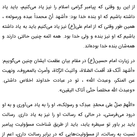
از این رو وقتی که پیامبر گرامی اسلام را نیز یاد می‌کنیم، باید یاد
داشته باشیم که او بنده خدا بود: «أشهد أنّ محمداً عبده ورسوله» ،
همین طور وقتی که از امام علی(ع) نیز یاد می‌کنیم باید به یاد داشته
باشیم که او نیز بنده و ولی خدا بود. همه ائمه چنین حالتی دارند و
همه‌شان بنده خدا بوده‌اند.
در زیارت امام حسین(ع) در مقام بیان عظمت ایشان چنین می‌گوییم:
«أشهد أنّک قد أقمتَ الصّلاة، وآتیتَ الزّکاة، وأمرتَ بالمعروف، ونهیت
عن المنکر، وعبدتَ الله» ، تو در عبادت خداوند اخلاص داشتی.
«وعبدتَ الله مخلصاً حتّى أتاک الیقین».
«اللّهمّ صلِّ على محمّدٍ عبدِک و رسولِک»، او را به یاد می‌آوری و به او
درود می‌فرستی، در حالی که رسالت او را نیز به یاد داری. رسالت
باید بر باور تو سیطره یابد، باید از طریق شناخت مسؤولیت پیامبر
نسبت به رسالت، از مسؤولیت‌هایی که در برابر رسالت داری، اعم از