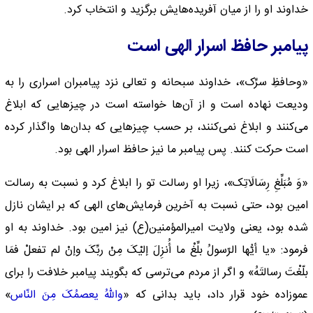
خداوند او را از میان آفریده‌هایش برگزید و انتخاب کرد.
پیامبر حافظ اسرار الهی است
«وحافظِ سرِّک»، خداوند سبحانه و تعالی نزد پیامبران اسراری را به
ودیعت نهاده است و از آن‌ها خواسته است در چیزهایی که ابلاغ
می‌کنند و ابلاغ نمی‌کنند، بر حسب چیزهایی که بدان‌ها واگذار کرده
است حرکت کنند. پس پیامبر ما نیز حافظ اسرار الهی بود.
«وَ مُبَلِّغِ رِسَالَاتِک»، زیرا او رسالت تو را ابلاغ کرد و نسبت به رسالت
امین بود، حتی نسبت به آخرین فرمایش‌های الهی که بر ایشان نازل
شده بود، یعنی ولایت امیرالمؤمنین(ع) نیز امین بود. خداوند به او
فرمود: «یا أیُّها الرّسولُ بلِّغْ ما أُنزِلَ إلیْکَ مِنْ ربِّکَ وإنْ لم تفعلْ فمَا
بلّغْتَ رسالتَهُ» و اگر از مردم می‌ترسی که بگویند پیامبر خلافت را برای
عموزاده خود قرار داد، باید بدانی که «
واللهُ یعصمُکَ مِنَ النّاس
»