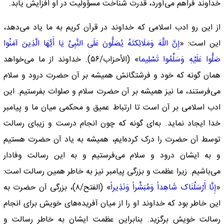
خداوند فراهم می‌آورد، قدرت شناخت مسؤولیت در او افزایش یابد.
از این رو ادب اسلامی که خداوند در قرآن کریم به ما یاد می‌دهد،
این است: «
إِنَّ اللَّهَ وَمَلَائِکتَهُ یُصَلُّونَ عَلَى النَّبِیِّ یَا أَیُّهَا الَّذِینَ آمَنُوا
صَلُّوا عَلَیْهِ وَسَلِّمُوا تَسْلِیما
» (الأحزاب/۵۶). خداوند از ما می‌خواهد‌‌
همان گونه که خود و فرشتگانش همیشه بر آن حضرت درود و سلام
می‌فرستند، ما نیز همیشه بر آن حضرت سلام و صلوات بفرستیم. این
ادب اسلامی بر آن است تا ارتباط عمیق و محکمی میان ما و پیامبر
خدا ایجاد نماید. به‌ای گونه که چون انجام درست و زیبای رسالت
توسط آن حضرت را درک کرده‌ایم، همیشه به یاد آن حضرت هستیم
و به ایشان درود و سلام می‌فرستیم و به این رسالت وفادار
می‌باشیم. زیرا عظمت و بزرگی پیامبر نیز به خاطر همین رسالت است:
«
إِنَّا أَرْسَلْنَاک شَاهِداً وَمُبَشِّراً وَنَذِیراً
» (الفتح/۸)، بزرگی آن حضرت به
این خاطر بود که خداوند او را از میان آفریده‌های خویش برای انجام
رسالت خویش برگزید. بنابراین عظمت ایشان به خاطر رسالت و