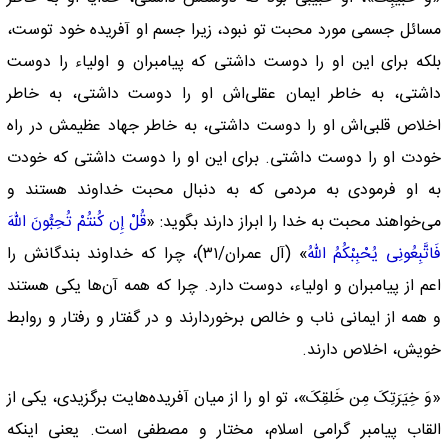
مسائل جسمی مورد محبت تو نبود، زیرا جسم او آفریده خود توست،
بلکه برای این او را دوست داشتی که پیامبران و اولیاء را دوست
داشتی، به خاطر ایمان عقلی‌اش او را دوست داشتی، به خاطر
اخلاص قلبی‌اش او را دوست داشتی، به خاطر جهاد عظیمش در راه
خودت او را دوست داشتی. برای این او را دوست داشتی که خودت
به او فرمودی به مردمی که به دنبال محبت خداوند هستند و
می‌خواهند محبت به خدا را ابراز دارند بگوید: «
قُلْ إِن کُنتُمْ تُحِبُّونَ اللّهَ
فَاتَّبِعُونِی یُحْبِبْکُمُ اللّهُ
» (آل عمران/۳۱)، چرا که خداوند بندگانش را
اعم از پیامبران و اولیاء، دوست دارد. چرا که همه آن‌ها یکی هستند
و همه از ایمانی ناب و خالص برخوردارند و در گفتار و رفتار و روابط
خویش، اخلاص دارند.
«وَ خِیَرَتِکَ مِن خَلقِکَ»، تو او را از میان آفریده‌هایت برگزیدی، یکی از
القاب پیامبر گرامی اسلام، مختار و مصطفی است. یعنی اینکه