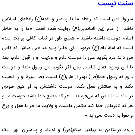
سنت نیست
سزاوار این است که رابطه ما با پیامبر و ائمه(ع) رابطه‌ای اسلامی
باشد. از امام زین العابدین(ع) روایت شده است: «ما را به خاطر
اسلام دوست داشته باشید.» همین طور در کتاب کافی روایت شده
است که امام باقر(ع) فرمود: «اى جابر! پیرو مذاهبی مباش که کافی
می داند مرد بگوید على را دوست دارم و ولایت او را قبول دارم، بعد
با این وجود فعال نباشد. پس اگر بگوید من رسول خدا را دوست
دارم که رسول خدا(ص) بهتر از علی(ع) است، بعد سیرۀ او را تبعیت
نکند و به سنتش عمل نکند، دوست داشتنش به او هیچ سودى
نرساند – تا ا ین که می‌فرماید - هر که مطیع خدا باشد دوست ما و
هر که نافرمانى خدا کند دشمن ماست، و ولایت ما جز با عمل و ورع
و تقوا به دست نمی‌آید.»
درود فرستادن به پیامبر اسلام(ص) و اولیاء و پیامبران الهی یک