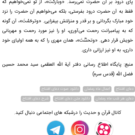
پای درود بر آن حضرت نمی‌رسد. «وبارکتَ»، از تو نمی‌خواهیم که
فقط به آن حضرت درود بفرستی، بلکه می‌خواهیم آن حضرت را نزد
خود مبارک بگردانی و بر قدر و منزلتش بیفزایی. «وترحّمْتَ»، آن گونه
که به پیامبرانت رحمت می‌آوری، او را نیز مورد رحمت و مهربانی
خویش قرار دهی. «وتحنّنْتَ»،‌‌ همان مهری را که به همه اولیای خود
داری، به او نیز ارزانی داری.
منبع: پایگاه اطلاع رسانی دفتر آیة الله العظمی سید محمد حسین
فضل الله (قدس سره)
دعای افتتاح
اعمال ماه رمضان
دانلود صوت دعای افتتاح
دعای هر شب ماه رمضان
دانلود متن دعای افتتاح
شرح دعای افتتاح
کانال قرآن و حدیث را درشبکه های اجتماعی دنبال کنید.