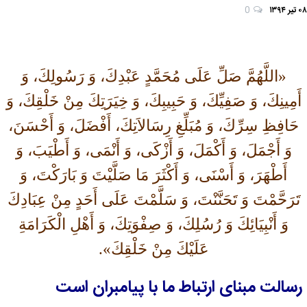
۰۸ تیر ۱۳۹۴
0
«اللَّهُمَّ صَلِّ عَلَى مُحَمَّدٍ عَبْدِكَ، وَ رَسُولِكَ، وَ
أَمِينِكَ، وَ صَفِيِّكَ، وَ حَبِيبِكَ، وَ خِيَرَتِكَ مِنْ خَلْقِكَ، وَ
حَافِظِ سِرِّكَ‏، وَ مُبَلِّغِ رِسَالاَتِكَ، أَفْضَلَ، وَ أَحْسَنَ،
وَ أَجْمَلَ، وَ أَكْمَلَ، وَ أَزْكَى، وَ أَنْمَى، وَ أَطْيَبَ، وَ
أَطْهَرَ، وَ أَسْنَى‏، وَ أَكْثَرَ مَا صَلَّيْتَ وَ بَارَكْتَ، وَ
تَرَحَّمْتَ وَ تَحَنَّنْتَ، وَ سَلَّمْتَ عَلَى أَحَدٍ مِنْ عِبَادِكَ
وَ أَنْبِيَائِكَ وَ رُسُلِكَ، وَ صِفْوَتِكَ، وَ أَهْلِ الْكَرَامَةِ
عَلَيْكَ مِنْ خَلْقِكَ».
رسالت مبنای ارتباط ما با پیامبران است