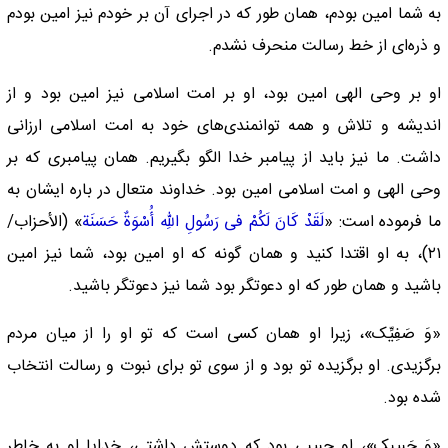
به شما امین بودم،‌‌ همان طور که در اجرای آن بر خودم نیز امین بودم
و ذره‌ای از خط رسالت منحرف نشدم.
او بر وحی الهی امین بود، او بر امت اسلامی نیز امین بود و از
اندیشه و تلاش و همه توانمندی‌های خود به امت اسلامی ارزانی
داشت. ما نیز باید از پیامبر خدا الگو بگیریم.‌‌ همان پیامبری که بر
وحی الهی و امت اسلامی امین بود. خداوند متعال در باره ایشان به
ما فرموده است: «
لَقَدْ کَانَ لَکُمْ فی رَسُولِ اللهِ أُسْوَةٌ حَسَنَة
» (الأحزاب/
۲۱)، به او اقتدا کنید و‌‌ همان گونه که او امین بود، شما نیز امین
باشید و‌‌ همان طور که او دعوتگر بود شما نیز دعوتگر باشید.
«وَ صَفِیِّک»، زیرا او‌‌ همان کسی است که تو او را از میان مردم
برگزیدی. او برگزیده تو بود و از سوی تو برای نبوت و رسالت انتخاب
شده بود.
«وَ حَبیبِک»، او حبیبی بود که دوستش داشتی، خدایا او به خاطر