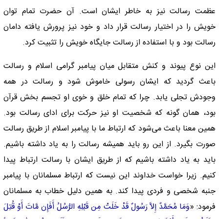
عظمت رسالت نیز به خاطر ایشان است. آن حضرت تمام توان
خویش را در اختیار رسالت قرار داد و خود نیز پرورش یافته دامان
رسالت بود و با استفاده از رسالت جایگاه خویش را تثبیت کرد.
این نوع پیوند و کنش متقابل میان پیامبر گرامی اسلام و رسالت
باعث گردید که ایشان رسولی خاموش شود و رسالت در همه
وجودش تجلی یابد. چرا که تمام خلق و خوی او تجسم بخش قرآن
بود،‌‌ همان گونه که شخصیت او نیز حرکت برای ادای رسالت بود.
همین معنا باعث می‌شود که ارتباط ما با پیامبر اسلام از طریق رسالت
صورت بگیرد. از این رو باید همیشه رسالت را به یاد داشته باشیم.
باید به یاد داشته باشیم که از طریق ایشان با رسالت ارتباط پیدا
کنیم. زیرا خواست خداوند این نیست که ارتباط مسلمانان با پیامبر
جنبه شخصی و فردی پیدا کند. به همین دلیل خطاب به مسلمانان
فرمود: «
وَمَا مُحَمَّدٌ إِلاَّ رَسُولٌ قَدْ خَلَتْ مِن قَبْلِهِ الرُّسُلُ أَفَإِن مَّاتَ أَوْ قُتِلَ