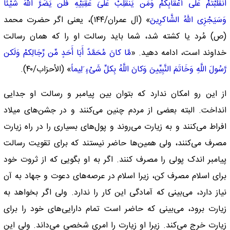
انقَلَبْتُمْ عَلَى أَعْقَابِکمْ وَمَن یَنقَلِبْ عَلَىَ عَقِبَیْهِ فَلَن یَضُرَّ اللّهَ شَیْئاً
وَسَیَجْزِی اللّهُ الشَّاکرِینَ
» (آل عمران/۱۴۴)، یعنی اگر حضرت محمد
(ص) مُرد یا کشته شد، شما باید رسالت او را که‌‌ همان رسالت
خداوند است، ادامه دهید. «
مَّا کانَ مُحَمَّدٌ أَبَا أَحَدٍ مِّن رِّجَالِکمْ وَلَکن
رَّسُولَ اللَّهِ وَخَاتَمَ النَّبِیِّینَ وَکانَ اللَّهُ بِکلِّ شَیْءٍ َلِیماً
» (الأحزاب/۴۰).
از این رو امکان ندارد که بتوان بین پیامبر و رسالت او جدایی
انداخت. البته بعضی از مردم چنین می‌کنند و در جشن‌های میلاد
افراط می‌کنند و به زیارت می‌روند و پول‌های بسیاری را در راه زیارت
مصرف می‌کنند، ولی همین‌ها حاضر نیستند که برای تقویت رسالت
پیامبر اندک پولی را مصرف کنند. اگر به او بگویی که از ثروت خود
برای اسلام مصرف کن، زیرا اسلام در عرصه‌های دعوت و جهاد به آن
نیاز دارد، می‌بینی که آمادگی این کار را ندارد. ولی اگر بخواهد به
زیارت برود، می‌بینی که حاضر است تمام دارایی‌های خود را برای
زیارت خرج می‌کند. زیرا او زیارت را امری شخصی می‌داند. ولی این