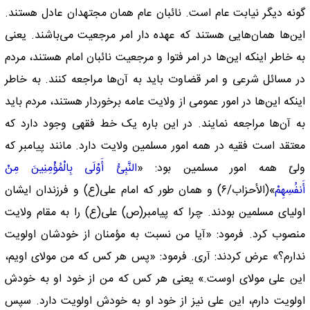
گونه دیگر نیابت عام است. نائبان عام‌‌ همان مجتهدان عادل هستند.
این‌ها همان‌هایی هستند که عهده دار امر مرجعیت می‌باشند. یعنی
به خاطر اینکه این‌ها در امر فتوا و مرجعیت نائبان امام هستند، مردم
در مسائل شرعی و امر قضاوت باید به آن‌ها مراجعه کنند. به خاطر
اینکه این‌ها در امور عمومی از ولایت عامه برخوردار هستند، مردم باید
به آن‌ها مراجعه نمایند. در این باره یک خط فقهی وجود دارد که
معتقد است فقیه در همه امور مسلمین ولایت دارد. مانند پیامبر که
ولیّ همه امور مسلمین بود: «
النَّبِیُّ أَوْلَى بِالْمُؤْمِنِینَ مِنْ
أَنفُسِهِمْ
»(الأحزاب/۶) و‌‌ همان طور که امام علی(ع) و فرزندان ایشان
اولیای مسلمین بودند. چرا که پیامبر(ص) علی(ع) را به مقام ولایت
منصوب کرد. فرمود: «آیا من نسبت به مؤمنان از خودشان اولویت
ندارم؟» عرض کردند: آری. فرمود: «پس هر کس که من مولای اویم،
این علی مولای اوست.» یعنی هر کس که من از خود او به خودش
اولویت دارم، این علی نیز از خود او به خودش اولویت دارد. سپس