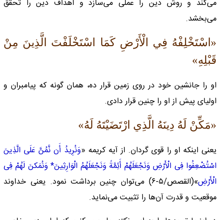
می‌کند و روش دین را عملی می‌سازد و اهداف دین را تحقق
می‌بخشد.
«اسْتَخْلِفْهُ فِي الْأَرْضِ كَمَا اسْتَخْلَفْتَ الَّذِينَ مِنْ
قَبْلِهِ‏»
او را جانشین خود در روی زمین قرار ده،‌‌ همان گونه که پیامبران و
اولیای پیش از او را چنین قرار دادی.
«مَكِّنْ لَهُ دِينَهُ الَّذِي ارْتَضَيْتَهُ لَهُ»
یعنی اینکه او را قوی گردان. از آیه کریمه «
وَنُرِیدُ أَن نَّمُنَّ عَلَى الَّذِینَ
اسْتُضْعِفُوا فِی الْأَرْضِ وَنَجْعَلَهُمْ أَئِمَّةً وَنَجْعَلَهُمُ الْوَارِثِینَ* وَنُمَکنَ لَهُمْ فِی
الْأَرْضِ
»(القصص/۵-۶) می‌توان چنین برداشت نمود. یعنی خداوند
موقعیت و قدرت آن‌ها را تثبیت می‌نماید.