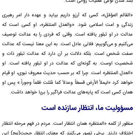
بلند شدن نوعی عملیات روانی است.
«القائم المؤمّل»، کسی که آرزو داریم بیاید و عهده دار امر رهبری
زندگی و امت اسلامی شود. «والعدل المنتظر»، او کسی است که
عدالت در او تبلور یافته است. وقتی که فردی را به عدالت توصیف
می‌کنیم و می‌گوییم: فلانی عادل است. به این معنا نیست که عدالت
صفت شخص است. بلکه دلالت بر آن دارد که عدالت تبلور ذات و
شخصیت اوست. به گونه‌ای که عدالت در او تبلور یافته است. او
«العدل المنتظر» است. چرا که بر حسب حدیث معروف نبوی، او قیام
خواهد کرد «لیملأ الأرض قسطاً وعدلاً کما مُلئت ظلماً وجوراً.» پس او‌‌
همان کسی است که پایه‌های عدالت فراگیر را برپا خواهد داشت.
مسؤولیت ما، انتظار سازنده است
منظور از کلمه «المنتظر»‌‌ همان انتظار است. مردم در فهم مرحله انتظار
اختلاف دارند. برخی تصور می‌کنند که معنای انتظار حجت(عج) این