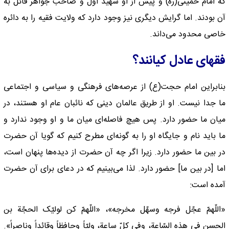
که امام خمینی(ره) و پیش از او شهید اول و صاحب جواهر قائل به
آن بودند. اما گرایش دیگری نیز وجود دارد که ولایت فقیه را به دائره
خاصی محدود می‌داند.
فقهای عادل کیانند؟
بنابراین امام حجت(ع) از عرصه‌های فرهنگی و سیاسی و اجتماعی
ما جدا نیست. او از طریق عالمان دینی که نائبان عام او هستند، در
میان ما حضور دارد. پس هیچ فاصله‌ای میان ما و او وجود ندارد و
ما باید نام و جایگاه او را به گونه‌ای مطرح کنیم که گویا آن حضرت
در بین ما حضور دارد. زیرا اگر چه آن حضرت از دیده‌ها پنهان است،
اما [در بین ما] حضور دارد. لذا می‌بینیم که در دعای برای آن حضرت
آمده است:
«اللّهمّ عجّل فرجه وسهّل مخرجه»، «اللّهمّ کن لولیّک الحجّة بن
الحسن فی هذه السّاعة، وفی کلّ ساعة، ولیّاً وحافظاً وقائداً وناصراً».