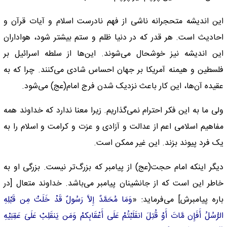
این اندیشه متحجرانه ناشی از فهم نادرست اسلام و آیات قرآن و
احادیث است. هر قدر که در دنیا ظلم و ستم بیشتر شود، هواداران
این اندیشه نیز خوشحال می‌شوند. این‌ها از سلطه اسرائیل بر
فلسطین و هیمنه آمریکا بر جهان احساس شادی می‌کنند. چرا که به
عقیده آن‌ها، این کار باعث نزدیک شدن فرج امام(عج) می‌شود.
ولی ما به این فکر احترام نمی‌گذاریم. زیرا معنا ندارد که خداوند همه
مفاهیم اسلامی اعم از عدالت و آزادی و عزت و کرامت و اسلام را به
یک فرد پیوند بزند. این غیر ممکن است.
دیگر اینکه امام حجت(عج) از پیامبر که بزرگ‌تر نیست. بزرگی او به
خاطر این است که از جانشینان پیامبر می‌باشد. خداوند متعال [در
باره پیامبرش] می‌فرماید: «
وَمَا مُحَمَّدٌ إِلاَّ رَسُولٌ قَدْ خَلَتْ مِن قَبْلِهِ
الرُّسُلُ أَفَإِن مَّاتَ أَوْ قُتِلَ انقَلَبْتُمْ عَلَى أَعْقَابِکمْ وَمَن یَنقَلِبْ عَلَىَ عَقِبَیْهِ