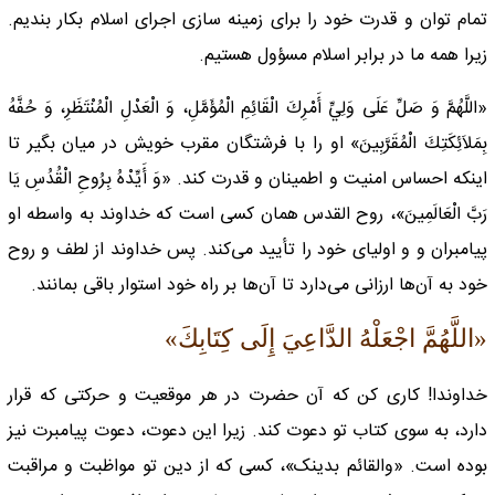
تمام توان و قدرت خود را برای زمینه سازی اجرای اسلام بکار بندیم.
زیرا همه ما در برابر اسلام مسؤول هستیم.
«اللَّهُمَّ وَ صَلِّ عَلَى وَلِيِّ أَمْرِكَ الْقَائِمِ الْمُؤَمَّلِ، وَ الْعَدْلِ الْمُنْتَظَرِ، وَ حُفَّهُ
بِمَلاَئِكَتِكَ الْمُقَرَّبِينَ» او را با فرشتگان مقرب خویش در میان بگیر تا
اینکه احساس امنیت و اطمینان و قدرت کند. «وَ أَيِّدْهُ بِرُوحِ الْقُدُسِ يَا
رَبَّ الْعَالَمِينَ‏»، روح القدس‌‌ همان کسی است که خداوند به واسطه او
پیامبران و و اولیای خود را تأیید می‌کند. پس خداوند از لطف و روح
خود به آن‌ها ارزانی می‌دارد تا آن‌ها بر راه خود استوار باقی بمانند.
«اللَّهُمَّ اجْعَلْهُ الدَّاعِيَ إِلَى كِتَابِكَ»
خداوندا! کاری کن که آن حضرت در هر موقعیت و حرکتی که قرار
دارد، به سوی کتاب تو دعوت کند. زیرا این دعوت، دعوت پیامبرت نیز
بوده است. «والقائم بدینک»، کسی که از دین تو مواظبت و مراقبت