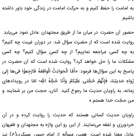
به امامت را حفظ کنیم و به حرکت امامت در زندگی خود باور داشته
باشیم.
حضور آن حضرت در میان ما از طریق مجتهدان عادل نمود می‌یابد.
روایت شده است که از حضرت سؤال شد: در دوران غیبت چه کنیم؟
به چه کسی مراجعه نماییم؟ از چه کسی سؤال کنیم؟ چه کسی
مشکلات ما را حل خواهد کرد؟ روایت شده است که آن حضرت در
پاسخ به این سؤال‌ها فرمود: «أَمَّا الْحَوادِثُ الْواقِعَهُ فَارْجِعوُا فی‌ها إِلى
رُواهِ حَدیثِنا، فَإِنَّهُمْ حُجَّتی عَلَیْکمْ وَأَنَا حُجَّهُ اللّهِ؛ امّا در رویدادهاى
زمانه، به راویان حدیث ما رجوع کنید. آنان، حجت من بر شمایند و
من حجّت خدا هستم.»
راویان حدیث کسانی هستند که حدیث را روایت کرده و در آن
خردورزی و تفقه می‌نمایند. از این رو این واژه به مجتهدان و فقیهان
عادل معنا شده است. همین مسأله از امام حسن عسکری(ع) نیز