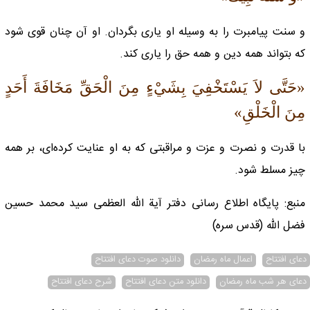
و سنت پیامبرت را به وسیله او یاری بگردان. او آن چنان قوی شود
که بتواند همه دین و همه حق را یاری کند.
«حَتَّى لاَ يَسْتَخْفِيَ بِشَيْ‏ءٍ مِنَ الْحَقِّ مَخَافَةَ أَحَدٍ
مِنَ الْخَلْقِ‏»
با قدرت و نصرت و عزت و مراقبتی که به او عنایت کرده‌ای، بر همه
چیز مسلط شود.
منبع: پایگاه اطلاع رسانی دفتر آیة الله العظمی سید محمد حسین
فضل الله (قدس سره)
دعای افتتاح
اعمال ماه رمضان
دانلود صوت دعای افتتاح
دعای هر شب ماه رمضان
دانلود متن دعای افتتاح
شرح دعای افتتاح