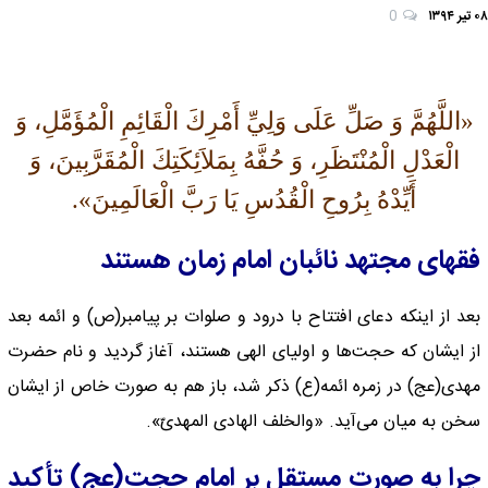
۰۸ تیر ۱۳۹۴
0
«اللَّهُمَّ وَ صَلِّ عَلَى وَلِيِّ أَمْرِكَ الْقَائِمِ الْمُؤَمَّلِ، وَ
الْعَدْلِ الْمُنْتَظَرِ، وَ حُفَّهُ بِمَلاَئِكَتِكَ الْمُقَرَّبِينَ، وَ
أَيِّدْهُ بِرُوحِ الْقُدُسِ يَا رَبَّ الْعَالَمِينَ‏».
فقهای مجتهد نائبان امام زمان هستند
بعد از اینکه دعای افتتاح با درود و صلوات بر پیامبر(ص) و ائمه بعد
از ایشان که حجت‌ها و اولیای الهی هستند، آغاز گردید و نام حضرت
مهدی(عج) در زمره ائمه(ع) ذکر شد، باز هم به صورت خاص از ایشان
سخن به میان می‌آید. «والخلف الهادی المهدیّ».
چرا به صورت مستقل بر امام حجت(عج) تأکید