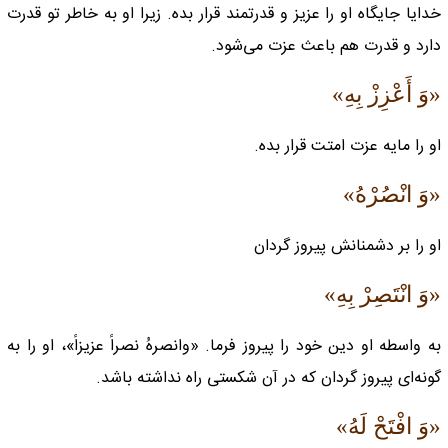
خدایا جایگاه او را عزیز و قدرتمند قرار بده. زیرا او به خاطر تو قدرت
دارد و قدرت هم باعث عزت می‌شود.
«وَ أَعْزِزْ بِهِ»
او را مایه عزت امتت قرار بده.
«وَ انْصُرْهُ»
او را بر دشمنانش پیروز گردان
«وَ انْتَصِرْ بِهِ»
به واسطه او دین خود را پیروز فرما. «وانصرهُ نصراً عزیزاً»، او را به
گونه‌ای پیروز گردان که در آن شکستی راه نداشته باشد.
«وَ افْتَحْ لَهُ»