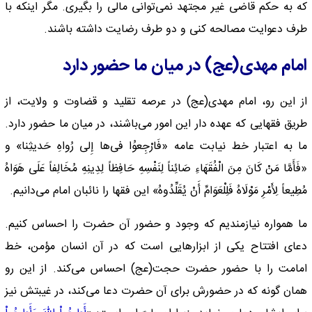
که به حکم قاضی غیر مجتهد نمی‌توانی مالی را بگیری. مگر اینکه با
طرف دعوایت مصالحه کنی و دو طرف رضایت داشته باشند.
امام مهدی(عج) در میان ما حضور دارد
از این رو، امام مهدی(عج) در عرصه تقلید و قضاوت و ولایت، از
طریق فقهایی که عهده دار این امور می‌باشند، در میان ما حضور دارد.
ما به اعتبار خط نیابت عامه «فَارْجِعوُا فی‌ها إِلى رُواهِ حَدیثِنا» و
«فَأَمَّا مَنْ کَانَ مِنَ الْفُقَهَاءِ صَائِناً لِنَفْسِهِ حَافِظاً لِدِینِهِ مُخَالِفاً عَلَى هَوَاهُ
مُطِیعاً لِأَمْرِ مَوْلَاهُ فَلِلْعَوَامِّ أَنْ یُقَلِّدُوهُ» این فقها را نائبان امام می‌دانیم.
ما همواره نیازمندیم که وجود و حضور آن حضرت را احساس کنیم.
دعای افتتاح یکی از ابزارهایی است که در آن انسان مؤمن، خط
امامت را با حضور حضرت حجت(عج) احساس می‌کند. از این رو‌‌
همان گونه که در حضورش برای آن حضرت دعا می‌کند، در غیبتش نیز