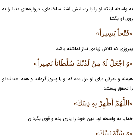
به واسطه اینکه او را با رسالتش آشنا ساخته‌ای، دروازه‌های دنیا را به
روی او بگشا.
«فَتْحاً يَسِيراً»
پیروزی که تلاش زیادی نیاز نداشته باشد.
«وَ اجْعَلْ لَهُ مِنْ لَدُنْكَ سُلْطَاناً نَصِيراً»
هیمنه و قدرتی برای او قرار بده که او را پیروز گرداند و همه اهداف او
را تحقق ببخشد.
«اللَّهُمَّ أَظْهِرْ بِهِ دِينَكَ»
خدایا به واسطه او، دین خود را یاری بده و قوی بگردان.
«وَ سُنَّةَ نَبِيِّكَ»