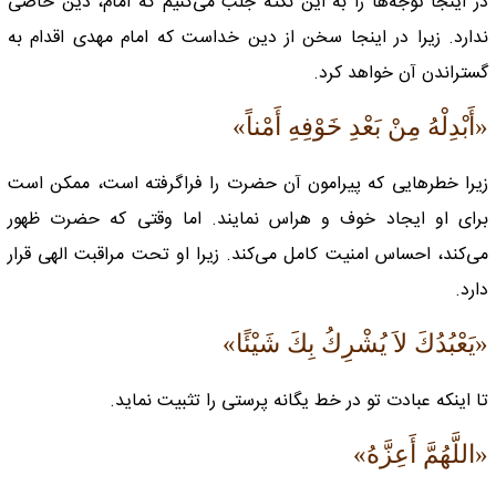
در اینجا توجه‌ها را به این نکته جلب می‌کنیم که امام، دین خاصی
ندارد. زیرا در اینجا سخن از دین خداست که امام مهدی اقدام به
گستراندن آن خواهد کرد.
«أَبْدِلْهُ مِنْ بَعْدِ خَوْفِهِ أَمْناً»
زیرا خطرهایی که پیرامون آن حضرت را فراگرفته است، ممکن است
برای او ایجاد خوف و هراس نمایند. اما وقتی که حضرت ظهور
می‌کند، احساس امنیت کامل می‌کند. زیرا او تحت مراقبت الهی قرار
دارد.
«يَعْبُدُكَ لاَ يُشْرِكُ بِكَ شَيْئًا»
تا اینکه عبادت تو در خط یگانه پرستی را تثبیت نماید.
«اللَّهُمَّ أَعِزَّهُ»