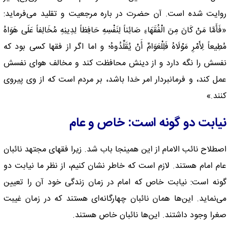
روایت شده است. آن حضرت در باره مرجعیت و تقلید می‌فرماید:
«فَأَمَّا مَنْ کَانَ مِنَ الْفُقَهَاءِ صَائِناً لِنَفْسِهِ حَافِظاً لِدِینِهِ مُخَالِفاً عَلَى هَوَاهُ
مُطِیعاً لِأَمْرِ مَوْلَاهُ فَلِلْعَوَامِّ أَنْ یُقَلِّدُوهُ؛ و اما اگر از فقها کسی بود که
نفسش را نگه دارد و از دینش محافظت کند و مخالف هوای نفسش
عمل کند، و فرمانبردار امر خدا باشد، بر مردم است که از وی پیروی
کنند.»
نیابت دو گونه است: خاص و عام
اصطلاح نائب الامام از این همینجا باب شد. زیرا فقهای مجتهد نائبان
عام امام هستند. لازم است که خاطر نشان کنیم، از نظر ما نیابت دو
گونه است: نیابت خاص که امام در زمان زندگی خود آن را تعیین
می‌نماید. این‌ها‌‌ همان نائبان چهارگانه‌ای هستند که در زمان غیبت
صغرا وجود داشتند. این‌ها نائبان خاص هستند.