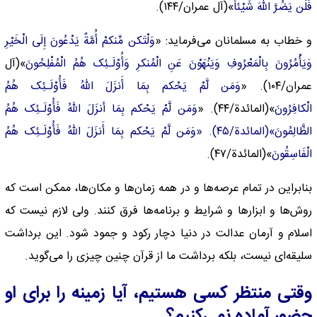
فَلَن یَضُرَّ اللّهَ شَیْئاً
»(آل عمران/۱۴۴).
و خطاب به مسلمانان می‌فرماید: «
وَلْتَکن مِّنکمْ أُمَّةٌ یَدْعُونَ إِلَى الْخَیْرِ
وَیَأْمُرُونَ بِالْمَعْرُوفِ وَیَنْهَوْنَ عَنِ الْمُنکرِ وَأُوْلَـئِک هُمُ الْمُفْلِحُونَ
»(آل
عمران/۱۰۴). «
وَمَن لَّمْ یَحْکم بِمَا أَنزَلَ اللّهُ فَأُوْلَـئِک هُمُ
الْکافِرُونَ
»(المائدة/۴۴). «
وَمَن لَّمْ یَحْکم بِمَا أنزَلَ اللّهُ فَأُوْلَـئِک هُمُ
الظَّالِمُونَ»(المائدة/۴۵). «وَمَن لَّمْ یَحْکم بِمَا أَنزَلَ اللّهُ فَأُوْلَـئِک هُمُ
الْفَاسِقُونَ
»(المائدة/۴۷).
بنابراین در تمام عرصه‌ها و در همه زمان‌ها و مکان‌ها، ممکن است که
روش‌ها و ابزار‌ها و شرایط و برنامه‌ها فرق کنند. ولی لازم نیست که
اسلام و آرمان عدالت در دنیا دچار رکود و جمود شود. این برداشت
سلیقه‌ای نیست، بلکه برداشت ما از قرآن چنین چیزی را می‌گوید.
وقتی منتظر کسی هستیم، آیا زمینه را برای او
حضور آماده نمی‌کنیم؟