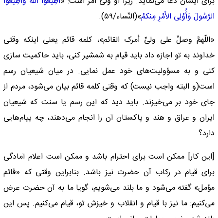
برای ایشان دعا می‌نماید. زیرا او ولیّ امر است: «
أَطِیعُواْ اللّهَ وَأَطِیعُواْ
الرَّسُولَ وَأُوْلِی الأَمْرِ مِنکمْ
»(النّساء/۵۹).
«اللّهمَّ وصلِّ على ولیِّ أمرک القائم»، کلمه قائم یعنی اینکه وقتی
خداوند به تو اجازه داد باید قیام به شمشیر کنی، باید حاکمیت سازی
کنی و به مسؤولیت‌های خود عمل نمایی. در میان شیعیان رسم
است(و البته واجب نیست) که وقتی کلمه قائم بیان می‌شود، مردم از
جای خود بر می‌خیزند. باید دید که این رسم یا سنت که شیعیان
ایران و عراق و هند و پاکستان آن را انجام می‌دهند، چه پیام‌هایی
دارد؟
[این کار] ممکن است برای احترام باشد و ممکن است اعلام آمادگی
برای قیام در رکاب آن حضرت نیز باشد. بنابراین وقتی که «قائم
مؤمل» گفته می‌شود و ما بلند می‌شویم، گویا ما به آن حضرت عرض
می‌کنیم: ما نیز با قیام و انقلاب و خیزش تو، قیام می‌کنیم. پس این