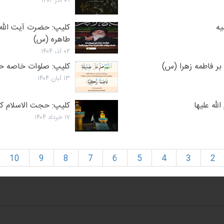
۰۹ آذر ۱۴۰۴
یه
کلیپ: حضرت آیت الله
طاهره (س)
۰۲ آذر ۱۴۰۴
ر فاطمه زهرا (س)
کلیپ: صلوات خاصه ح
۱۳ آبان ۱۴۰۴
له علیها
کلیپ: حجت الاسلام کا
۱۷ خرداد ۱۴۰۴
10
9
8
7
6
5
4
3
2