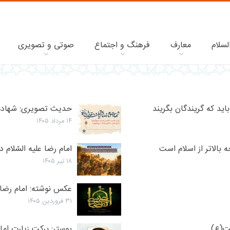
لسلام
معارف
فرهنگ و اجتماع
صوتی و تصویری
يد كه گريندگان بگريند
حدیث تصویری: شهادت ا
۱۴ مرداد ۱۴۰۵
 بالاتر از اسلام است
امام رضا عليه السّلام
۱۸ تیر ۱۴۰۵
عکس نوشته: امام رضا 
۳۱ فروردین ۱۴۰۵
یت(ع)
پوستر: برکت زیارت امام