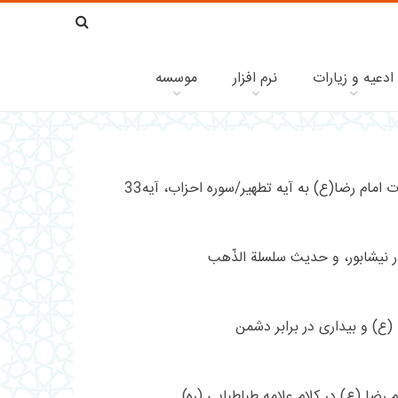
ادعیه و زیارات
نرم افزار
موسسه
مام رضا(ع) به آیه تطهیر/سوره احزاب، آیه33
 در نيشابور، و حديث سلسلة الذّهب
(ع) و بیداری در برابر دشمن
 رضا (ع) در کلام علامه طباطبایی (ره)