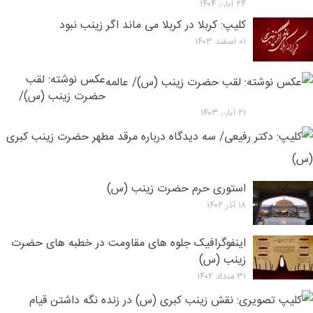
زینب (س)/
۲۴ آبان ۱۴۰۴
جبل الصبر
کلیپ: کربلا در کربلا می ماند اگر زینب نبود
۰۱ اسفند ۱۴۰۳
عکس نوشته: لقب
حضرت زینب (س)/
عالمه
۲۱ آبان ۱۴۰۳
ک
د
ر
۲۱ آبان ۱۴۰۳
س
استوری حرم حضرت زینب (س)
د
۱۸ آذر ۱۴۰۲
د
م
اینفوگرافیک جلوه های مقاومت در خطبه های حضرت
م
زینب (س)
ح
۳۱ مرداد ۱۴۰۲
ز
ک
ک