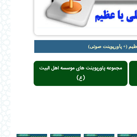
ظیم (+ پاورپوینت صوتی)
مجموعه پاورپوینت های موسسه اهل البیت
(ع)