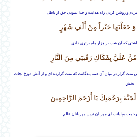
 مردم و روشن كردن راه هدايت و جدا نمودن حق از باطل
ِ وَ جَعَلْتَهَا خَيْراً مِنْ أَلْفِ شَهْرٍ
اشتى كه آن شب بر هزار ماه برترى دادى
َ مُنَّ عَلَيَّ بِفَكَاكِ رَقَبَتِي مِنَ النَّارِ
 منت گزار در ميان آن همه بندگانت كه منت گزارده ‏اى و از آتش دوزخ نجات
بخش
ْجَنَّةَ بِرَحْمَتِكَ يَا أَرْحَمَ الرَّاحِمِينَ‏
مت بى‏پايانت اى مهربان ترين مهربانان عالم.