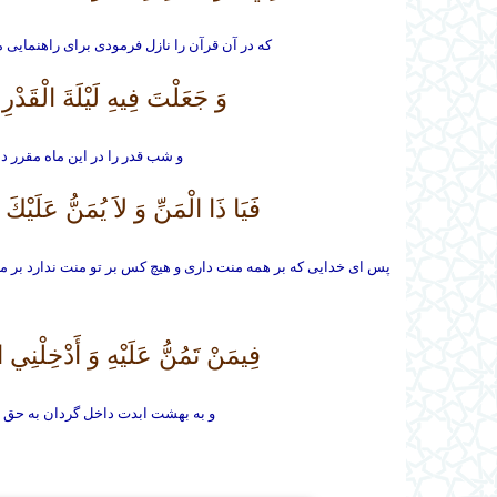
كه در آن قرآن را نازل فرمودى براى راهنمايى
وَ جَعَلْتَ فِيهِ لَيْلَةَ الْقَدْر
و شب قدر را در اين ماه مقرر د
فَيَا ذَا الْمَنِّ وَ لاَ يُمَنُّ عَلَيْك
پس اى خدايى كه بر همه منت دارى و هيچ كس بر تو منت ندارد بر من
فِيمَنْ تَمُنُّ عَلَيْهِ وَ أَدْخِلْنِي ال
و به بهشت ابدت داخل گردان به حق رح