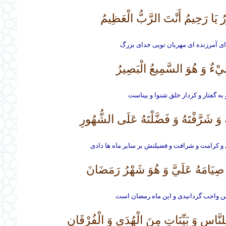
ُ يَا رَحِيمُ أَنْتَ الرَّبُّ الْعَظِيمُ‏
 اى آمرزنده اى مهربان تويى خداى بزرگ
يْ‏ءٌ وَ هُوَ السَّمِيعُ الْبَصِيرُ
 به گفتار و كردار خلق شنوا و بيناست
ُ وَ شَرَّفْتَهُ وَ فَضَّلْتَهُ عَلَى الشُّهُورِ
 كرامت و شرافت و فضيلتش بر ساير ماه ها دادى
ِيَامَهُ عَلَيَّ وَ هُوَ شَهْرُ رَمَضَانَ‏
من واجب گردانيدى و اين ماه رمضان است
نَّاسِ وَ بَيِّنَاتٍ مِنَ الْهُدَى وَ الْفُرْقَانِ‏