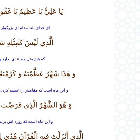
يَا عَلِيُّ يَا عَظِيمُ يَا غَفُور
اى خداى بلند مقام اى بزرگوار
الَّذِي لَيْسَ كَمِثْلِهِ شَ
كه هيچ مثل و مانندى ندارد و
وَ هَذَا شَهْرٌ عَظَّمْتَهُ وَ كَرَّمْتَه
و اين ماه است كه مقامش را عظيم كردى و
وَ هُوَ الشَّهْرُ الَّذِي فَرَضْتَ ص
و اين ماه است كه روزه ‏اش بر 
الَّذِي أَنْزَلْتَ فِيهِ الْقُرْآنَ هُدًى لِل