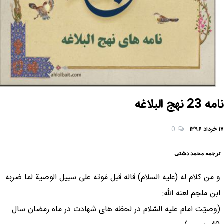
نامه 23 نهج البلاغه
۱۷ خرداد ۱۳۹۶
0
ترجمه محمد دشتی
و من كلام له (علیه السلام) قاله قبل مَوته على سبيل الوصية لما ضربه
ابن ملجم لعنه الله:
(وصيّت امام عليه السّلام در لحظه هاى شهادت در ماه رمضان سال