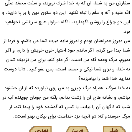
سفارش من به شما، آن كه به خدا شرك نورزيد، و سنّت محمّد صلّى
اللّه عليه و آله و سلّم را تباه نكنيد. اين دو ستون دين را بر پا داريد، و
اين دو چراغ را روشن نگهداريد، آنگاه سزاوار هيچ سرزنشى نخواهيد
بود.
من ديروز همراهتان بودم و امروز مايه عبرت شما مى باشم، و فردا از
شما جدا مى گردم، اگر ماندم خود اختيار خون خويش را دارم، و اگر
بميرم، مرگ وعده گاه من است، اگر عفو كنم، براى من نزديك شدن
به خدا، و براى شما نيكى و حسنه است، پس عفو كنيد. «آيا دوست
نداريد خدا شما را بيامرزد»؟
به خدا سوگند همراه مرگ چيزى به من روى نياورده كه از آن خشنود
نباشم، و نشانه هاى آن را زشت بدانم، بلكه من چونان جوينده آب در
شب كه ناگهان آن را بيابد، يا كسى كه گمشده خود را پيدا كند، از
مرگ خرسندم كه: «و آنچه نزد خداست براى نيكان بهتر است».