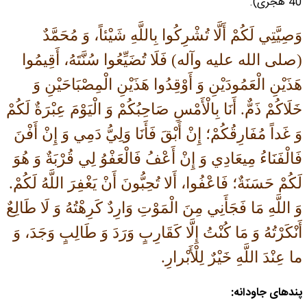
40 هجرى).
وَصِيَّتِي لَكُمْ أَلَّا تُشْرِكُوا بِاللَّهِ شَيْئاً، وَ مُحَمَّدٌ
(صلی الله علیه وآله) فَلَا تُضَيِّعُوا سُنَّتَهُ، أَقِيمُوا
هَذَيْنِ الْعَمُودَيْنِ وَ أَوْقِدُوا هَذَيْنِ الْمِصْبَاحَيْنِ وَ
خَلَاكُمْ ذَمٌّ. أَنَا بِالْأَمْسِ صَاحِبُكُمْ وَ الْيَوْمَ عِبْرَةٌ لَكُمْ
وَ غَداً مُفَارِقُكُمْ؛ إِنْ أَبْقَ فَأَنَا وَلِيُّ دَمِي وَ إِنْ أَفْنَ
فَالْفَنَاءُ مِيعَادِي وَ إِنْ أَعْفُ فَالْعَفْوُ لِي قُرْبَةٌ وَ هُوَ
لَكُمْ حَسَنَةٌ؛ فَاعْفُوا، أَلا تُحِبُّونَ أَنْ يَغْفِرَ اللَّهُ لَكُمْ.
وَ اللَّهِ مَا فَجَأَنِي مِنَ الْمَوْتِ وَارِدٌ كَرِهْتُهُ وَ لَا طَالِعٌ
أَنْكَرْتُهُ وَ مَا كُنْتُ إِلَّا كَقَارِبٍ وَرَدَ وَ طَالِبٍ وَجَدَ، وَ
ما عِنْدَ اللَّهِ خَيْرٌ لِلْأَبْرارِ.
پندهاى جاودانه: