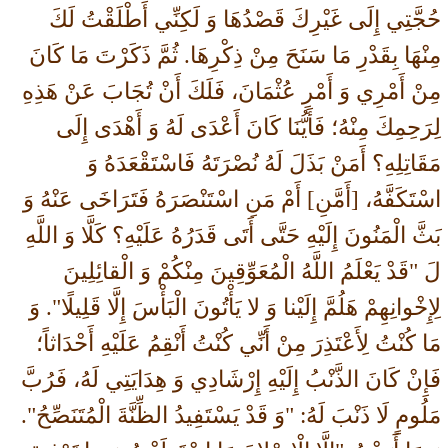
حُجَّتِي إِلَى غَيْرِكَ قَصْدُهَا وَ لَكِنِّي أَطْلَقْتُ لَكَ
مِنْهَا بِقَدْرِ مَا سَنَحَ مِنْ ذِكْرِهَا. ثُمَّ ذَكَرْتَ مَا كَانَ
مِنْ أَمْرِي وَ أَمْرِ عُثْمَانَ، فَلَكَ أَنْ تُجَابَ عَنْ هَذِهِ
لِرَحِمِكَ مِنْهُ؛ فَأَيُّنَا كَانَ أَعْدَى لَهُ وَ أَهْدَى إِلَى
مَقَاتِلِهِ؟ أَمَنْ بَذَلَ لَهُ نُصْرَتَهُ فَاسْتَقْعَدَهُ وَ
اسْتَكَفَّهُ، [أَمَّنِ] أَمْ مَنِ اسْتَنْصَرَهُ فَتَرَاخَى عَنْهُ وَ
بَثَّ الْمَنُونَ إِلَيْهِ حَتَّى أَتَى قَدَرُهُ عَلَيْهِ؟ كَلَّا وَ اللَّهِ
لَ "قَدْ يَعْلَمُ اللَّهُ الْمُعَوِّقِينَ مِنْكُمْ وَ الْقائِلِينَ
لِإِخْوانِهِمْ هَلُمَّ إِلَيْنا وَ لا يَأْتُونَ الْبَأْسَ إِلَّا قَلِيلًا". وَ
مَا كُنْتُ لِأَعْتَذِرَ مِنْ أَنِّي كُنْتُ أَنْقِمُ عَلَيْهِ أَحْدَاثاً؛
فَإِنْ كَانَ الذَّنْبُ إِلَيْهِ إِرْشَادِي وَ هِدَايَتِي لَهُ، فَرُبَّ
مَلُومٍ لَا ذَنْبَ لَهُ: "وَ قَدْ يَسْتَفِيدُ الظِّنَّةَ الْمُتَنَصِّحُ".