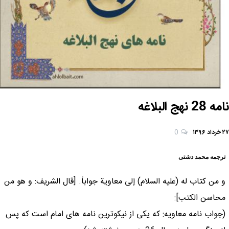
نامه 28 نهج البلاغه
۲۷ خرداد ۱۳۹۶
0
ترجمه محمد دشتی
و من كتاب له (علیه السلام) إلى معاوية جواباً. [قال الشريف: و هو من
محاسن الكتب]:
(جواب نامه معاويه: كه يكى از نيكوترين نامه هاى امام است كه پس