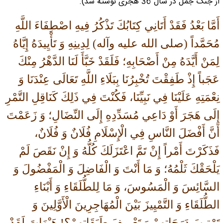
از جنگ جمل در سال 36 هجرى نوشته شد).
أَمَّا بَعْدُ فَقَدْ أَتَانِي كِتَابُكَ تَذْكُرُ فِيهِ اصْطِفَاءَ اللَّهِ
مُحَمَّداً (صلی الله علیه وآله) لِدِينِهِ وَ تَأْيِيدَهُ إِيَّاهُ
لِمَنْ أَيَّدَهُ مِنْ أَصْحَابِهِ؛ فَلَقَدْ خَبَّأَ لَنَا الدَّهْرُ مِنْكَ
عَجَباً إِذْ طَفِقْتَ تُخْبِرُنَا بِبَلَاءِ اللَّهِ تَعَالَى عِنْدَنَا وَ
نِعْمَتِهِ عَلَيْنَا فِي نَبِيِّنَا، فَكُنْتَ فِي ذَلِكَ كَنَاقِلِ التَّمْرِ
إِلَى هَجَرَ أَوْ دَاعِي مُسَدِّدِهِ إِلَى النِّضَالِ؛ وَ زَعَمْتَ
أَنَّ أَفْضَلَ النَّاسِ فِي الْإِسْلَامِ فُلَانٌ وَ فُلَانٌ،
فَذَكَرْتَ أَمْراً إِنْ تَمَّ اعْتَزَلَكَ كُلُّهُ وَ إِنْ نَقَصَ لَمْ
يَلْحَقْكَ ثَلْمُهُ؛ وَ مَا أَنْتَ وَ الْفَاضِلَ وَ الْمَفْضُولَ وَ
السَّائِسَ وَ الْمَسُوسَ، وَ مَا لِلطُّلَقَاءِ وَ أَبْنَاءِ
الطُّلَقَاءِ وَ التَّمْيِيزَ بَيْنَ الْمُهَاجِرِينَ الْأَوَّلِينَ وَ
تَرْتِيبَ دَرَجَاتِهِمْ وَ تَعْرِيفَ طَبَقَاتِهِمْ؟! هَيْهَاتَ لَقَدْ