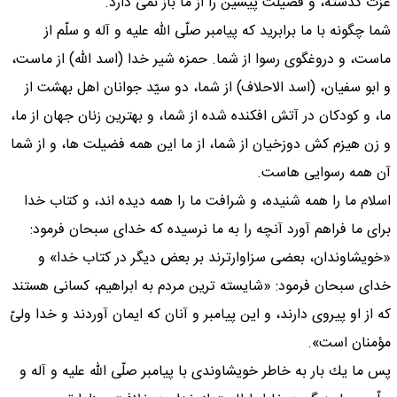
عزّت گذشته، و فضيلت پيشين را از ما باز نمى دارد.
شما چگونه با ما برابريد كه پيامبر صلّى اللّه عليه و آله و سلّم از
ماست، و دروغگوى رسوا از شما. حمزه شير خدا (اسد اللّه) از ماست،
و ابو سفيان، (اسد الاحلاف) از شما، دو سيّد جوانان اهل بهشت از
ما، و كودكان در آتش افكنده شده از شما، و بهترين زنان جهان از ما،
و زن هيزم كش دوزخيان از شما، از ما اين همه فضيلت ها، و از شما
آن همه رسوايى هاست.
اسلام ما را همه شنيده، و شرافت ما را همه ديده اند، و كتاب خدا
براى ما فراهم آورد آنچه را به ما نرسيده كه خداى سبحان فرمود:
«خويشاوندان، بعضى سزاوارترند بر بعض ديگر در كتاب خدا» و
خداى سبحان فرمود: «شايسته ترين مردم به ابراهيم، كسانى هستند
كه از او پيروى دارند، و اين پيامبر و آنان كه ايمان آوردند و خدا ولىّ
مؤمنان است».
پس ما يك بار به خاطر خويشاوندى با پيامبر صلّى اللّه عليه و آله و