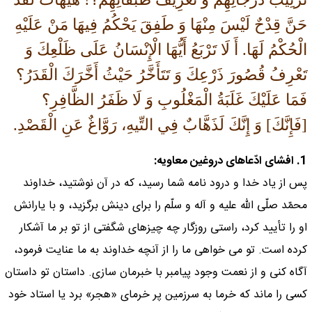
حَنَّ قِدْحٌ لَيْسَ مِنْهَا وَ طَفِقَ يَحْكُمُ فِيهَا مَنْ عَلَيْهِ
الْحُكْمُ لَهَا. أَ لَا تَرْبَعُ أَيُّهَا الْإِنْسَانُ عَلَى ظَلْعِكَ وَ
تَعْرِفُ قُصُورَ ذَرْعِكَ وَ تَتَأَخَّرُ حَيْثُ أَخَّرَكَ الْقَدَرُ؟
فَمَا عَلَيْكَ غَلَبَةُ الْمَغْلُوبِ وَ لَا ظَفَرُ الظَّافِرِ؟
[فَإِنَّكَ] وَ إِنَّكَ لَذَهَّابٌ فِي التِّيهِ، رَوَّاغٌ عَنِ الْقَصْدِ.
1. افشاى ادّعاهاى دروغين معاويه:
پس از ياد خدا و درود نامه شما رسيد، كه در آن نوشتيد، خداوند
محمّد صلّى اللّه عليه و آله و سلّم را براى دينش برگزيد، و با يارانش
او را تأييد كرد، راستى روزگار چه چيزهاى شگفتى از تو بر ما آشكار
كرده است. تو مى خواهى ما را از آنچه خداوند به ما عنايت فرمود،
آگاه كنى و از نعمت وجود پيامبر با خبرمان سازى. داستان تو داستان
كسى را ماند كه خرما به سرزمين پر خرماى «هجر» برد يا استاد خود