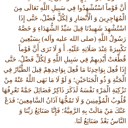
أَنَّ قَوْماً اسْتُشْهِدُوا فِي سَبِيلِ اللَّهِ تَعَالَى مِنَ
الْمُهَاجِرِينَ وَ الْأَنْصَارِ وَ لِكُلٍّ فَضْلٌ، حَتَّى إِذَا
اسْتُشْهِدَ شَهِيدُنَا قِيلَ سَيِّدُ الشُّهَدَاءِ وَ خَصَّهُ
رَسُولُ اللَّهِ (صلی الله علیه وآله) بِسَبْعِينَ
تَكْبِيرَةً عِنْدَ صَلَاتِهِ عَلَيْهِ. أَ وَ لَا تَرَى أَنَّ قَوْماً
قُطِّعَتْ أَيْدِيهِمْ فِي سَبِيلِ اللَّهِ وَ لِكُلٍّ فَضْلٌ، حَتَّى
إِذَا فُعِلَ بِوَاحِدِنَا مَا فُعِلَ بِوَاحِدِهِمْ قِيلَ الطَّيَّارُ فِي
الْجَنَّةِ وَ ذُو الْجَنَاحَيْنِ؛ وَ لَوْ لَا مَا نَهَى اللَّهُ عَنْهُ مِنْ
تَزْكِيَةِ الْمَرْءِ نَفْسَهُ لَذَكَرَ ذَاكِرٌ فَضَائِلَ جَمَّةً تَعْرِفُهَا
قُلُوبُ الْمُؤْمِنِينَ وَ لَا تَمُجُّهَا آذَانُ السَّامِعِينَ؛ فَدَعْ
عَنْكَ مَنْ مَالَتْ بِهِ الرَّمِيَّةُ؛ فَإِنَّا صَنَائِعُ رَبِّنَا وَ
النَّاسُ بَعْدُ صَنَائِعُ لَنَا.