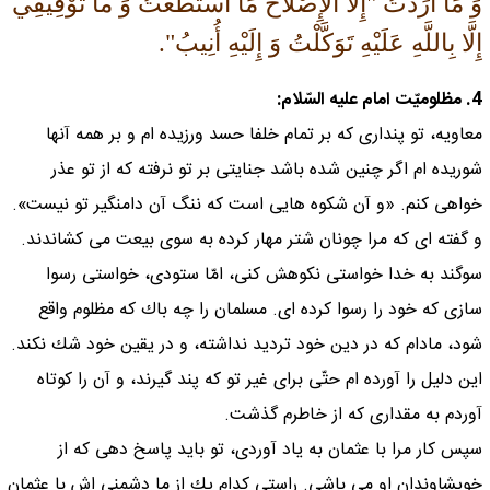
وَ مَا أَرَدْتُ "إِلَّا الْإِصْلاحَ مَا اسْتَطَعْتُ وَ ما تَوْفِيقِي
إِلَّا بِاللَّهِ عَلَيْهِ تَوَكَّلْتُ وَ إِلَيْهِ أُنِيبُ".
4. مظلوميّت امام عليه السّلام:
معاويه، تو پندارى كه بر تمام خلفا حسد ورزيده ام و بر همه آنها
شوريده ام اگر چنين شده باشد جنايتى بر تو نرفته كه از تو عذر
خواهى كنم. «و آن شكوه هايى است كه ننگ آن دامنگير تو نيست».
و گفته اى كه مرا چونان شتر مهار كرده به سوى بيعت مى كشاندند.
سوگند به خدا خواستى نكوهش كنى، امّا ستودى، خواستى رسوا
سازى كه خود را رسوا كرده اى. مسلمان را چه باك كه مظلوم واقع
شود، مادام كه در دين خود ترديد نداشته، و در يقين خود شك نكند.
اين دليل را آورده ام حتّى براى غير تو كه پند گيرند، و آن را كوتاه
آوردم به مقدارى كه از خاطرم گذشت.
سپس كار مرا با عثمان به ياد آوردى، تو بايد پاسخ دهى كه از
خويشاوندان او مى باشى. راستى كدام يك از ما دشمنى اش با عثمان