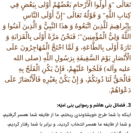
تَعَالَى "وَ أُولُوا الْأَرْحامِ بَعْضُهُمْ أَوْلى بِبَعْضٍ فِي
كِتابِ اللَّهِ" وَ قَوْلُهُ تَعَالَى "إِنَّ أَوْلَى النَّاسِ
بِإِبْراهِيمَ لَلَّذِينَ اتَّبَعُوهُ وَ هذَا النَّبِيُّ وَ الَّذِينَ آمَنُوا وَ
اللَّهُ وَلِيُّ الْمُؤْمِنِينَ"؛ فَنَحْنُ مَرَّةً أَوْلَى بِالْقَرَابَةِ وَ
تَارَةً أَوْلَى بِالطَّاعَةِ، وَ لَمَّا احْتَجَّ الْمُهَاجِرُونَ عَلَى
الْأَنْصَارِ يَوْمَ السَّقِيفَةِ بِرَسُولِ اللَّهِ (صلی الله
علیه وآله) فَلَجُوا عَلَيْهِمْ، فَإِنْ يَكُنِ الْفَلَجُ بِهِ
فَالْحَقُّ لَنَا دُونَكُمْ، وَ إِنْ يَكُنْ بِغَيْرِهِ فَالْأَنْصَارُ عَلَى
دَعْوَاهُمْ.
3. فضائل بنى هاشم و رسوايى بنى اميّه:
اينكه با شما طرح خويشاوندى ريختم، ما از طايفه شما همسر گرفتيم،
و شما از طايفه ما همسر انتخاب كرديد، و برابر با شما رفتار كرديم،