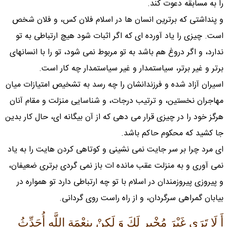
را به مسابقه دعوت كند.
و پنداشتى كه برترين انسان ها در اسلام فلان كس، و فلان شخص
است. چيزى را ياد آورده اى كه اگر اثبات شود هيچ ارتباطى به تو
ندارد، و اگر دروغ هم باشد به تو مربوط نمى شود، تو را با انسانهاى
برتر و غير برتر، سياستمدار و غير سياستمدار چه كار است.
اسيران آزاد شده و فرزندانشان را چه رسد به تشخيص امتيازات ميان
مهاجران نخستين، و ترتيب درجات، و شناسايى منزلت و مقام آنان
هرگز خود را در چيزى قرار مى دهى كه از آن بيگانه اى، حال كار بدين
جا كشيد كه محكوم حاكم باشد.
اى مرد چرا بر سر جايت نمى نشينى و كوتاهى كردن هايت را به ياد
نمى آورى و به منزلت عقب مانده ات باز نمى گردى برترى ضعيفان،
و پيروزى پيروزمندان در اسلام با تو چه ارتباطى دارد تو همواره در
بيابان گمراهى سرگردان، و از راه راست روى گردانى.
أَ لَا تَرَى غَيْرَ مُخْبِرٍ لَكَ وَ لَكِنْ بِنِعْمَةِ اللَّهِ أُحَدِّثُ