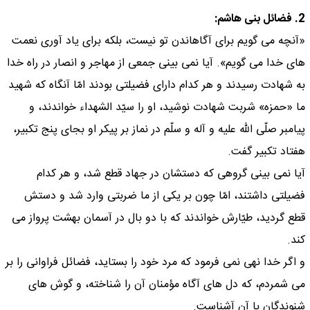
2. فضائل بنى هاشم:
«آنچه مى گويم براى آگاهاندن تو نيست، بلكه براى ياد آورى نعمت
هاى خدا مى گويم». آيا نمى بينى جمعى از مهاجر و انصار در راه خدا
به شهادت رسيدند و هر كدام داراى فضيلتى بودند امّا آنگاه كه شهيد
ما «حمزه» شربت شهادت نوشيد، او را سيّد الشهداء خواندند، و
پيامبر صلّى اللّه عليه و آله و سلّم در نماز بر پيكر او بجاى پنج تكبير،
هفتاد تكبير گفت.
آيا نمى بينى گروهى كه دستشان در جهاد قطع شد، و هر كدام
فضيلتى داشتند، امّا چون بر يكى از ما ضربتى وارد شد و دستش
قطع گرديد، طيّارش خواندند كه با دو بال در آسمان بهشت پرواز مى
كند.
و اگر خدا نهى نمى فرمود كه مرد خود را بستايد، فضائل فراوانى را بر
مى شمردم، كه دل هاى آگاه مؤمنان آن را شناخته، و گوش هاى
شنوندگان با آن آشناست.