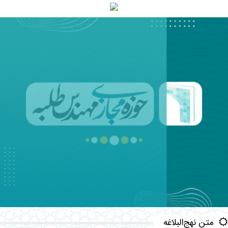
متن نهج‌البلاغه