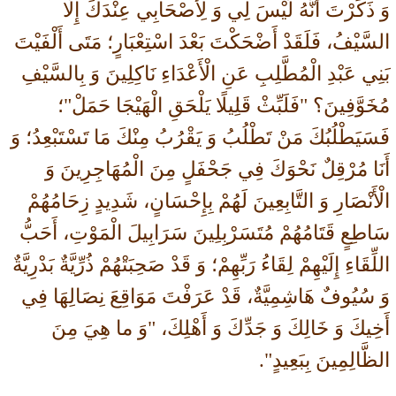
وَ ذَكَرْتَ أَنَّهُ لَيْسَ لِي وَ لِأَصْحَابِي عِنْدَكَ إِلَّا
السَّيْفُ، فَلَقَدْ أَضْحَكْتَ بَعْدَ اسْتِعْبَارٍ؛ مَتَى أَلْفَيْتَ
بَنِي عَبْدِ الْمُطَّلِبِ عَنِ الْأَعْدَاءِ نَاكِلِينَ وَ بِالسَّيْفِ
مُخَوَّفِينَ؟ "فَلَبِّثْ قَلِيلًا يَلْحَقِ الْهَيْجَا حَمَلْ"؛
فَسَيَطْلُبُكَ مَنْ تَطْلُبُ وَ يَقْرُبُ مِنْكَ مَا تَسْتَبْعِدُ؛ وَ
أَنَا مُرْقِلٌ نَحْوَكَ فِي جَحْفَلٍ مِنَ الْمُهَاجِرِينَ وَ
الْأَنْصَارِ وَ التَّابِعِينَ لَهُمْ بِإِحْسَانٍ، شَدِيدٍ زِحَامُهُمْ
سَاطِعٍ قَتَامُهُمْ مُتَسَرْبِلِينَ سَرَابِيلَ الْمَوْتِ، أَحَبُّ
اللِّقَاءِ إِلَيْهِمْ لِقَاءُ رَبِّهِمْ؛ وَ قَدْ صَحِبَتْهُمْ ذُرِّيَّةٌ بَدْرِيَّةٌ
وَ سُيُوفٌ هَاشِمِيَّةٌ، قَدْ عَرَفْتَ مَوَاقِعَ نِصَالِهَا فِي
أَخِيكَ وَ خَالِكَ وَ جَدِّكَ وَ أَهْلِكَ، "وَ ما هِيَ مِنَ
الظَّالِمِينَ بِبَعِيدٍ".