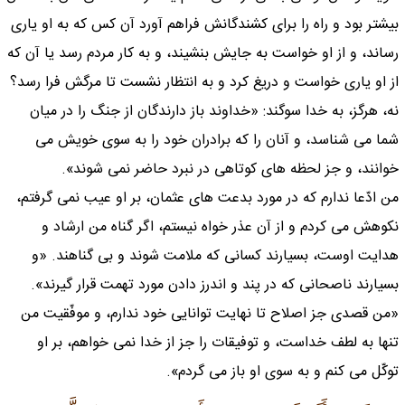
بيشتر بود و راه را براى كشندگانش فراهم آورد آن كس كه به او يارى
رساند، و از او خواست به جايش بنشيند، و به كار مردم رسد يا آن كه
از او يارى خواست و دريغ كرد و به انتظار نشست تا مرگش فرا رسد؟
نه، هرگز، به خدا سوگند: «خداوند باز دارندگان از جنگ را در ميان
شما مى شناسد، و آنان را كه برادران خود را به سوى خويش مى
خوانند، و جز لحظه هاى كوتاهى در نبرد حاضر نمى شوند».
من ادّعا ندارم كه در مورد بدعت هاى عثمان، بر او عيب نمى گرفتم،
نكوهش مى كردم و از آن عذر خواه نيستم، اگر گناه من ارشاد و
هدايت اوست، بسيارند كسانى كه ملامت شوند و بى گناهند. «و
بسيارند ناصحانى كه در پند و اندرز دادن مورد تهمت قرار گيرند».
«من قصدى جز اصلاح تا نهايت توانايى خود ندارم، و موفّقيت من
تنها به لطف خداست، و توفيقات را جز از خدا نمى خواهم، بر او
توكّل مى كنم و به سوى او باز مى گردم».