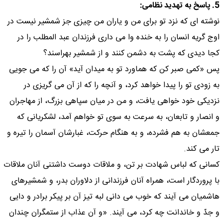
5. پاسخ به تهديد نظامى:
نوشته اى كه نزد تو براى من و ياران من چيزى جز شمشير نيست در
اوج گريه انسان را به خنده وا مى دارى فرزندان عبد المطلب را در
كجا ديدى كه پشت به دشمن كنند و از شمشير بهراسند؟
پس «كمى صبر كن كه هماورد تو به ميدان آيد» آن را كه مى جويى
به زودى تو را پيدا خواهد كرد، و آنچه را كه از آن مى گريزى در
نزديكى خود خواهى يافت، و من در ميان سپاهى بزرگ، از مهاجران
و انصار و تابعان، به سرعت به سوى تو خواهم آمد، لشكريانى كه
جمعشان به هم فشرده، و به هنگام حركت، غبارشان آسمان را تيره و
تار مى كند.
كسانى كه لباس شهادت بر تن، و ملاقات دوست داشتنى آنان ملاقات
با پروردگار است، همراه آنان فرزندانى از دلاوران بدر، و شمشيرهاى
هاشميان مى آيند كه خوب مى دانى لبه تيز آن بر پيكر برادر و دايى
و جدّ و خاندانت چه كرد، مى آيند. «و آن عذاب از ستمگران چندان