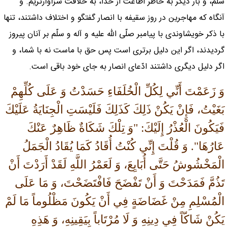
سلّم، و بار ديگر به خاطر اطاعت از خدا، به خلافت سزاوارتريم. و
آنگاه كه مهاجرين در روز سقيفه با انصار گفتگو و اختلاف داشتند، تنها
با ذكر خويشاوندى با پيامبر صلّى اللّه عليه و آله و سلّم بر آنان پيروز
گرديدند، اگر اين دليل برترى است پس حق با ماست نه با شما، و
اگر دليل ديگرى داشتند ادّعاى انصار به جاى خود باقى است.
وَ زَعَمْتَ أَنِّي لِكُلِّ الْخُلَفَاءِ حَسَدْتُ وَ عَلَى كُلِّهِمْ
بَغَيْتُ، فَإِنْ يَكُنْ ذَلِكَ كَذَلِكَ فَلَيْسَتِ الْجِنَايَةُ عَلَيْكَ
فَيَكُونَ الْعُذْرُ إِلَيْكَ: "وَ تِلْكَ شَكَاةٌ ظَاهِرٌ عَنْكَ
عَارُهَا". وَ قُلْتَ إِنِّي كُنْتُ أُقَادُ كَمَا يُقَادُ الْجَمَلُ
الْمَخْشُوشُ حَتَّى أُبَايِعَ، وَ لَعَمْرُ اللَّهِ لَقَدْ أَرَدْتَ أَنْ
تَذُمَّ فَمَدَحْتَ وَ أَنْ تَفْضَحَ فَافْتَضَحْتَ، وَ مَا عَلَى
الْمُسْلِمِ مِنْ غَضَاضَةٍ فِي أَنْ يَكُونَ مَظْلُوماً مَا لَمْ
يَكُنْ شَاكّاً فِي دِينِهِ وَ لَا مُرْتَاباً بِيَقِينِهِ، وَ هَذِهِ