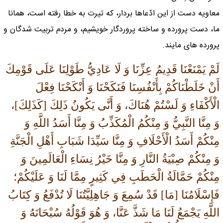
معاويه دست از اين ادّعاها بردار، كه تيرت به خطا رفته است، همانا
ما، دست پرورده و ساخته پروردگار خويشيم، و مردم تربيت شدگان و
پرورده هاى مايند.
لَمْ يَمْنَعْنَا قَدِيمُ عِزِّنَا وَ لَا عَادِيُّ طَوْلِنَا عَلَى قَوْمِكَ
أَنْ خَلَطْنَاكُمْ بِأَنْفُسِنَا فَنَكَحْنَا وَ أَنْكَحْنَا فِعْلَ
الْأَكْفَاءِ وَ لَسْتُمْ هُنَاكَ، وَ أَنَّى يَكُونُ ذَلِكَ [كَذَلِكَ]،
وَ مِنَّا النَّبِيُّ وَ مِنْكُمُ الْمُكَذِّبُ وَ مِنَّا أَسَدُ اللَّهِ وَ
مِنْكُمْ أَسَدُ الْأَحْلَافِ وَ مِنَّا سَيِّدَا شَبَابِ أَهْلِ الْجَنَّةِ
وَ مِنْكُمْ صِبْيَةُ النَّارِ وَ مِنَّا خَيْرُ نِسَاءِ الْعَالَمِينَ وَ
مِنْكُمْ حَمَّالَةُ الْحَطَبِ فِي كَثِيرٍ مِمَّا لَنَا وَ عَلَيْكُمْ؛
فَإِسْلَامُنَا [مَا] قَدْ سُمِعَ وَ جَاهِلِيَّتُنَا لَا تُدْفَعُ وَ كِتَابُ
اللَّهِ يَجْمَعُ لَنَا مَا شَذَّ عَنَّا، وَ هُوَ قَوْلُهُ سُبْحَانَهُ وَ