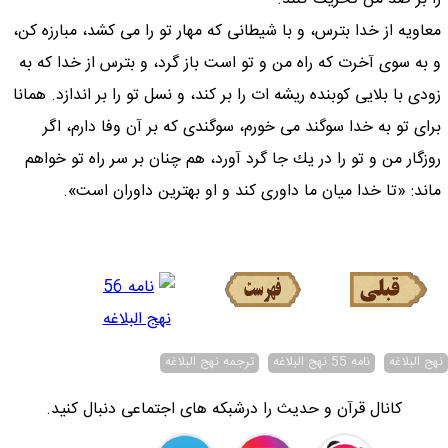
معاويه از خدا بترس، و با شيطانى كه مهار تو را مى كشد، مبارزه كن،
و به سوى آخرت كه راه من و تو است باز گرد، و بترس از خدا كه به
زودى با بلايى كوبنده ريشه ات را بر كند، و نسل تو را بر اندازد. همانا
براى تو به خدا سوگند مى خورم، سوگندى كه بر آن وفا دارم، اگر
روزگار من و تو را در يك جا گرد آورد، هم چنان بر سر راه تو خواهم
ماند: «تا خدا ميان ما داورى كند و او بهترين داوران است».
نهج البلاغه
نامه 55 نهج البلاغه
ترجمه نهج البلاغه
کانال قرآن و حدیث را درشبکه های اجتماعی دنبال کنید.