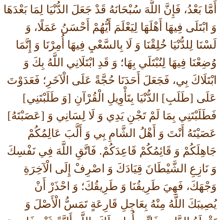
أَمَّا بَعْدُ، فَإِنَّ اللَّهَ سُبْحَانَهُ قَدْ جَعَلَ الدُّنْيَا لِمَا بَعْدَهَا
وَ ابْتَلَى فِيهَا أَهْلَهَا لِيَعْلَمَ أَيُّهُمْ أَحْسَنُ عَمَلًا، وَ
لَسْنَا لِلدُّنْيَا خُلِقْنَا وَ لَا بِالسَّعْيِ فِيهَا أُمِرْنَا وَ إِنَّمَا
وُضِعْنَا فِيهَا لِنُبْتَلَي بِهَا؛ وَ قَدِ ابْتَلَانِي اللَّهُ بِكَ وَ
ابْتَلَاكَ بِي، فَجَعَلَ أَحَدَنَا حُجَّةً عَلَى الْآخَرِ؛ فَعَدَوْتَ
عَلَى [طَلَبِ] الدُّنْيَا بِتَأْوِيلِ الْقُرْآنِ [وَ طَلَبْتَنِي]
فَطَلَبْتَنِي بِمَا لَمْ تَجْنِ يَدِي وَ لَا لِسَانِي وَ [عَصَبْتَهُ]
عَصَيْتَهُ أَنْتَ وَ أَهْلُ الشَّامِ بِي وَ أَلَّبَ عَالِمُكُمْ
جَاهِلَكُمْ وَ قَائِمُكُمْ قَاعِدَكُمْ. فَاتَّقِ اللَّهَ فِي نَفْسِكَ
وَ نَازِعِ الشَّيْطَانَ قِيَادَكَ وَ اصْرِفْ إِلَى الْآخِرَةِ
وَجْهَكَ، فَهِيَ طَرِيقُنَا وَ طَرِيقُكَ؛ وَ احْذَرْ أَنْ
يُصِيبَكَ اللَّهُ مِنْهُ بِعَاجِلِ قَارِعَةٍ تَمَسُّ الْأَصْلَ وَ