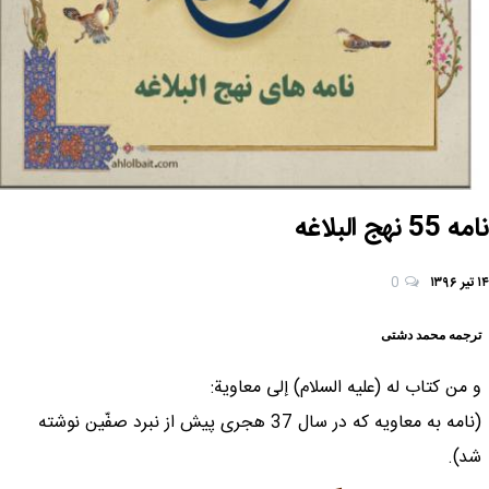
نامه 55 نهج البلاغه
۱۴ تیر ۱۳۹۶
0
ترجمه محمد دشتی
و من كتاب له (علیه السلام) إلى معاوية:
(نامه به معاويه كه در سال 37 هجرى پيش از نبرد صفّين نوشته
شد).