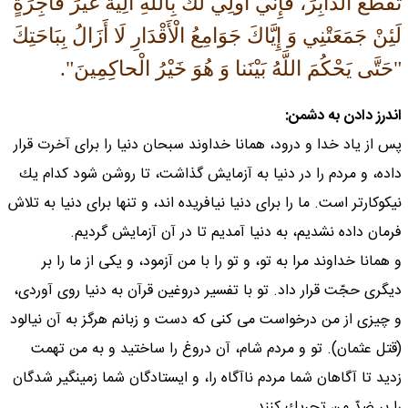
تَقْطَعُ الدَّابِرَ، فَإِنِّي أُولِي لَكَ بِاللَّهِ أَلِيَّةً غَيْرَ فَاجِرَةٍ
لَئِنْ جَمَعَتْنِي وَ إِيَّاكَ جَوَامِعُ الْأَقْدَارِ لَا أَزَالُ بِبَاحَتِكَ
"حَتَّى يَحْكُمَ اللَّهُ بَيْنَنا وَ هُوَ خَيْرُ الْحاكِمِينَ".
اندرز دادن به دشمن:
پس از ياد خدا و درود، همانا خداوند سبحان دنيا را براى آخرت قرار
داده، و مردم را در دنيا به آزمايش گذاشت، تا روشن شود كدام يك
نيكوكارتر است. ما را براى دنيا نيافريده اند، و تنها براى دنيا به تلاش
فرمان داده نشديم، به دنيا آمديم تا در آن آزمايش گرديم.
و همانا خداوند مرا به تو، و تو را با من آزمود، و يكى از ما را بر
ديگرى حجّت قرار داد. تو با تفسير دروغين قرآن به دنيا روى آوردى،
و چيزى از من درخواست مى كنى كه دست و زبانم هرگز به آن نيالود
(قتل عثمان). تو و مردم شام، آن دروغ را ساختيد و به من تهمت
زديد تا آگاهان شما مردم ناآگاه را، و ايستادگان شما زمينگير شدگان
را بر ضدّ من تحريك كنند.