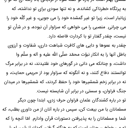
به پرتگاه خطرناكى كشانده، و نه تنها سودى براى تو نداشته، كه
زيانبار است، زيرا تو غير گمشده خود را مى جويى، و غير گلّه خود را
مى چرانى. منصبى را مى خواهى كه سزاوار آن نبوده، و در شأن تو
نيست، چقدر گفتار تو با كردارت فاصله دارد.
چقدر به عموها و دايى هاى كافرت شباهت دارى، شقاوت و آرزوى
باطل آنها را به انكار نبوّت محمّد صلّى اللّه عليه و آله و سلّم وا
داشت، و چنانكه مى دانى در گورهاى خود غلتيدند، نه در برابر مرگ
توانستند دفاع كنند، و نه آنگونه كه سزاوار بود از حريمى حمايت، و
نه در برابر زخم شمشيرها خود را حفظ كردند، كه شمشيرها در ميدان
جنگ فراوان، و سستى در برابر آن شايسته نيست.
تو در باره كشندگان عثمان فراوان حرف زدى، ابتدا چون ديگر
مسلمانان با من بيعت كن، سپس در باره آنان از من داورى بطلب، كه
شما و مسلمانان را به پذيرفتن دستورات قرآن وادارم. امّا آنچه را كه
تو مى خواهى، چنان است كه به هنگام گرفتن كودك از شير، او را