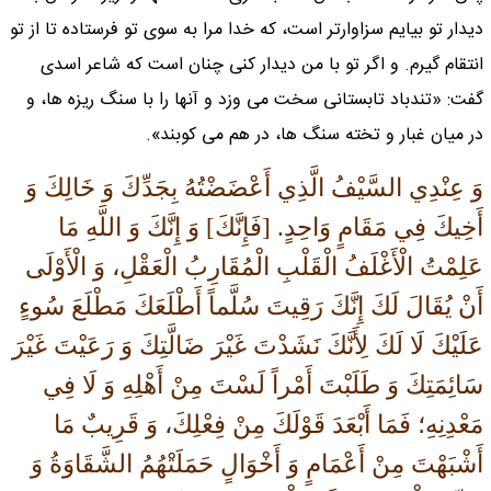
ديدار تو بيايم سزاوارتر است، كه خدا مرا به سوى تو فرستاده تا از تو
انتقام گيرم. و اگر تو با من ديدار كنى چنان است كه شاعر اسدى
گفت: «تندباد تابستانى سخت مى وزد و آنها را با سنگ ريزه ها، و
در ميان غبار و تخته سنگ ها، در هم مى كوبند».
وَ عِنْدِي السَّيْفُ الَّذِي أَعْضَضْتُهُ بِجَدِّكَ وَ خَالِكَ وَ
أَخِيكَ فِي مَقَامٍ وَاحِدٍ.
[فَإِنَّكَ] وَ إِنَّكَ وَ اللَّهِ مَا
عَلِمْتُ الْأَغْلَفُ الْقَلْبِ الْمُقَارِبُ الْعَقْلِ، وَ الْأَوْلَى
أَنْ يُقَالَ لَكَ إِنَّكَ رَقِيتَ سُلَّماً أَطْلَعَكَ مَطْلَعَ سُوءٍ
عَلَيْكَ لَا لَكَ لِأَنَّكَ نَشَدْتَ غَيْرَ ضَالَّتِكَ وَ رَعَيْتَ غَيْرَ
سَائِمَتِكَ وَ طَلَبْتَ أَمْراً لَسْتَ مِنْ أَهْلِهِ وَ لَا فِي
مَعْدِنِهِ؛ فَمَا أَبْعَدَ قَوْلَكَ مِنْ فِعْلِكَ، وَ قَرِيبٌ مَا
أَشْبَهْتَ مِنْ أَعْمَامٍ وَ أَخْوَالٍ حَمَلَتْهُمُ الشَّقَاوَةُ وَ