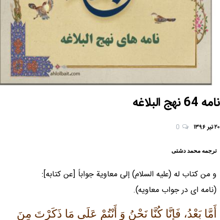
نامه 64 نهج البلاغه
۲۰ تیر ۱۳۹۶
0
ترجمه محمد دشتی
و من كتاب له (علیه السلام) إلى معاوية جواباً [عن كتابه]:
(نامه اى در جواب معاويه).
أَمَّا بَعْدُ، فَإِنَّا كُنَّا نَحْنُ وَ أَنْتُمْ عَلَى مَا ذَكَرْتَ مِنَ