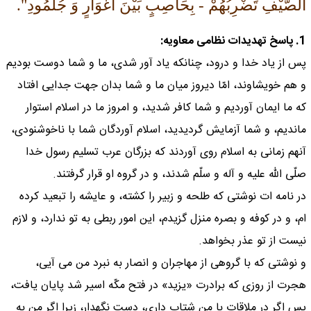
الصَّيْفِ تَضْرِبُهُمْ - بِحَاصِبٍ بَيْنَ أَغْوَارٍ وَ جُلْمُودِ".
1. پاسخ تهديدات نظامى معاويه:
پس از ياد خدا و درود، چنانكه ياد آور شدى، ما و شما دوست بوديم
و هم خويشاوند، امّا ديروز ميان ما و شما بدان جهت جدايى افتاد
كه ما ايمان آورديم و شما كافر شديد، و امروز ما در اسلام استوار
مانديم، و شما آزمايش گرديديد، اسلام آوردگان شما با ناخوشنودى،
آنهم زمانى به اسلام روى آوردند كه بزرگان عرب تسليم رسول خدا
صلّى اللّه عليه و آله و سلّم شدند، و در گروه او قرار گرفتند.
در نامه ات نوشتى كه طلحه و زبير را كشته، و عايشه را تبعيد كرده
ام، و در كوفه و بصره منزل گزيدم، اين امور ربطى به تو ندارد، و لازم
نيست از تو عذر بخواهد.
و نوشتى كه با گروهى از مهاجران و انصار به نبرد من مى آيى،
هجرت از روزى كه برادرت «يزيد» در فتح مكّه اسير شد پايان يافت،
پس اگر در ملاقات با من شتاب دارى، دست نگهدار، زيرا اگر من به