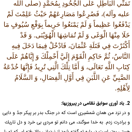
تَمَنِّي الْبَاطِلِ عَلَى الْجُحُودِ بِمُحَمَّدٍ (صلی الله
علیه وآله)، فَصُرِعُوا مَصَارِعَهُمْ حَيْثُ عَلِمْتَ لَمْ
يَدْفَعُوا عَظِيماً وَ لَمْ يَمْنَعُوا حَرِيماً بِوَقْعِ سُيُوفٍ مَا
خَلَا مِنْهَا الْوَغَى وَ لَمْ تُمَاشِهَا الْهُوَيْنَى. وَ قَدْ
أَكْثَرْتَ فِي قَتَلَةِ عُثْمَانَ، فَادْخُلْ فِيمَا دَخَلَ فِيهِ
النَّاسُ، ثُمَّ حَاكِمِ الْقَوْمَ إِلَيَّ أَحْمِلْكَ وَ إِيَّاهُمْ عَلَى
كِتَابِ اللَّهِ تَعَالَى، وَ أَمَّا تِلْكَ الَّتِي تُرِيدُ فَإِنَّهَا خُدْعَةُ
الصَّبِيِّ عَنِ اللَّبَنِ فِي أَوَّلِ الْفِصَالِ، وَ السَّلَامُ
لِأَهْلِهِ.
2. ياد آورى سوابق نظامى در پيروزيها:
و در نزد من همان شمشيرى است كه در جنگ بدر بر پيكر جدّ و دايى
و برادرت زدم. به خدا سوگند، مى دانم تو مردى بى خرد و دل تاريك
هستى بهتر است در باره تو گفته شود از نردبانى بالا رفته اى كه تو را