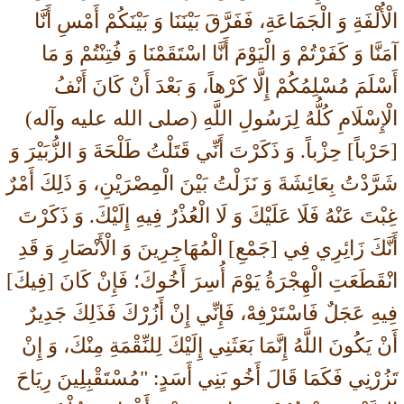
الْأُلْفَةِ وَ الْجَمَاعَةِ، فَفَرَّقَ بَيْنَنَا وَ بَيْنَكُمْ أَمْسِ أَنَّا
آمَنَّا وَ كَفَرْتُمْ وَ الْيَوْمَ أَنَّا اسْتَقَمْنَا وَ فُتِنْتُمْ وَ مَا
أَسْلَمَ مُسْلِمُكُمْ إِلَّا كَرْهاً، وَ بَعْدَ أَنْ كَانَ أَنْفُ
الْإِسْلَامِ كُلُّهُ لِرَسُولِ اللَّهِ (صلی الله علیه وآله)
[حَرْباً] حِزْباً. وَ ذَكَرْتَ أَنِّي قَتَلْتُ طَلْحَةَ وَ الزُّبَيْرَ وَ
شَرَّدْتُ بِعَائِشَةَ وَ نَزَلْتُ بَيْنَ الْمِصْرَيْنِ، وَ ذَلِكَ أَمْرٌ
غِبْتَ عَنْهُ فَلَا عَلَيْكَ وَ لَا الْعُذْرُ فِيهِ إِلَيْكَ. وَ ذَكَرْتَ
أَنَّكَ زَائِرِي فِي [جَمْعِ] الْمُهَاجِرِينَ وَ الْأَنْصَارِ وَ قَدِ
انْقَطَعَتِ الْهِجْرَةُ يَوْمَ أُسِرَ أَخُوكَ؛ فَإِنْ كَانَ [فِيكَ]
فِيهِ عَجَلٌ فَاسْتَرْفِهْ، فَإِنِّي إِنْ أَزُرْكَ فَذَلِكَ جَدِيرٌ
أَنْ يَكُونَ اللَّهُ إِنَّمَا بَعَثَنِي إِلَيْكَ لِلنِّقْمَةِ مِنْكَ، وَ إِنْ
تَزُرْنِي فَكَمَا قَالَ أَخُو بَنِي أَسَدٍ: "مُسْتَقْبِلِينَ رِيَاحَ