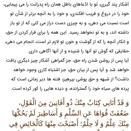
آشكار پند گيرى، تو با ادّعاهاى باطل همان راه پدرانت را مى پيمايى،
خود را در دروغ و فريب افكندى، و خود را به آنچه برتر از شأن تو
است نسبت مى دهى، و به چيزى دست دراز مى كنى كه از تو باز
داشته اند، و به تو نخواهد رسيد. اين همه را براى فرار كردن از حق،
و انكار آنچه را كه از گوشت و خون تو لازم تر است، انجام مى دهى،
حقايقى كه گوش تو آنها را شنيده و از آنها آگاهى دارى.
آيا پس از روشن شدن راه حق، جز گمراهى آشكار چيز ديگرى يافت
خواهد شد و آيا پس از بيان حق، جز اشتباه كارى وجود خواهد
داشت؟ از شبهه و حق پوشى بپرهيز، فتنه ها دير زمانى است كه
پرده هاى سياه خود را گسترانده، و ديده هايى را كور كرده است.
وَ قَدْ أَتَانِي كِتَابٌ مِنْكَ ذُو أَفَانِينَ مِنَ الْقَوْلِ،
ضَعُفَتْ قُوَاهَا عَنِ السِّلْمِ وَ أَسَاطِيرَ لَمْ يَحُكْهَا
مِنْكَ عِلْمٌ وَ لَا حِلْمٌ؛ أَصْبَحْتَ مِنْهَا كَالْخَائِضِ فِي