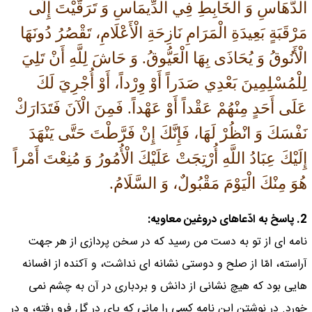
الدَّهَاسِ وَ الْخَابِطِ فِي الدِّيمَاسِ وَ تَرَقَّيْتَ إِلَى
مَرْقَبَةٍ بَعِيدَةِ الْمَرَامِ نَازِحَةِ الْأَعْلَامِ، تَقْصُرُ دُونَهَا
الْأَنُوقُ وَ يُحَاذَى بِهَا الْعَيُّوقُ. وَ حَاشَ لِلَّهِ أَنْ تَلِيَ
لِلْمُسْلِمِينَ بَعْدِي صَدَراً أَوْ وِرْداً، أَوْ أُجْرِيَ لَكَ
عَلَى أَحَدٍ مِنْهُمْ عَقْداً أَوْ عَهْداً. فَمِنَ الْآنَ فَتَدَارَكْ
نَفْسَكَ وَ انْظُرْ لَهَا، فَإِنَّكَ إِنْ فَرَّطْتَ حَتَّى يَنْهَدَ
إِلَيْكَ عِبَادُ اللَّهِ أُرْتِجَتْ عَلَيْكَ الْأُمُورُ وَ مُنِعْتَ أَمْراً
هُوَ مِنْكَ الْيَوْمَ مَقْبُولٌ، وَ السَّلَامُ.
2. پاسخ به ادّعاهاى دروغين معاويه:
نامه اى از تو به دست من رسيد كه در سخن پردازى از هر جهت
آراسته، امّا از صلح و دوستى نشانه اى نداشت، و آكنده از افسانه
هايى بود كه هيچ نشانى از دانش و بردبارى در آن به چشم نمى
خورد. در نوشتن اين نامه كسى را مانى كه پاى در گل فرو رفته، و در