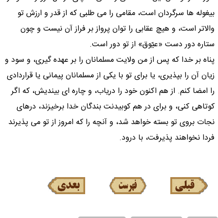
بيغوله ها سرگردان است، مقامى را مى طلبى كه از قدر و ارزش تو
والاتر است، و هيچ عقابى را توان پرواز بر فراز آن نيست و چون
ستاره دور دست «عيّوق» از تو دور است.
پناه بر خدا كه پس از من ولايت مسلمانان را بر عهده گيرى، و سود و
زيان آن را بپذيرى، يا براى تو با يكى از مسلمانان پيمانى يا قراردادى
را امضا كنم. از هم اكنون خود را درياب، و چاره اى بينديش، كه اگر
كوتاهى كنى، و براى در هم كوبيدنت بندگان خدا برخيزند، درهاى
نجات بروى تو بسته خواهد شد، و آنچه را كه امروز از تو مى پذيرند
فردا نخواهند پذيرفت، با درود.