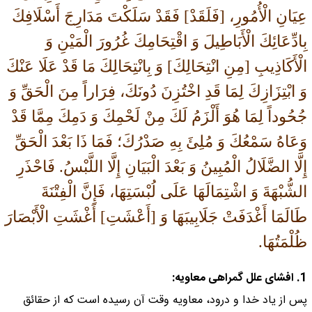
عِيَانِ الْأُمُورِ، [فَلَقَدْ] فَقَدْ سَلَكْتَ مَدَارِجَ أَسْلَافِكَ
بِادِّعَائِكَ الْأَبَاطِيلَ وَ اقْتِحَامِكَ غُرُورَ الْمَيْنِ وَ
الْأَكَاذِيبِ [مِنِ انْتِحَالِكَ] وَ بِانْتِحَالِكَ مَا قَدْ عَلَا عَنْكَ
وَ ابْتِزَازِكَ لِمَا قَدِ اخْتُزِنَ دُونَكَ، فِرَاراً مِنَ الْحَقِّ وَ
جُحُوداً لِمَا هُوَ أَلْزَمُ لَكَ مِنْ لَحْمِكَ وَ دَمِكَ مِمَّا قَدْ
وَعَاهُ سَمْعُكَ وَ مُلِئَ بِهِ صَدْرُكَ؛ فَمَا ذَا بَعْدَ الْحَقِّ
إِلَّا الضَّلَالُ الْمُبِينُ وَ بَعْدَ الْبَيَانِ إِلَّا اللَّبْسُ. فَاحْذَرِ
الشُّبْهَةَ وَ اشْتِمَالَهَا عَلَى لُبْسَتِهَا، فَإِنَّ الْفِتْنَةَ
طَالَمَا أَغْدَفَتْ جَلَابِيبَهَا وَ [أَعْشَتِ] أَغْشَتِ الْأَبْصَارَ
ظُلْمَتُهَا.
1. افشاى علل گمراهى معاويه:
پس از ياد خدا و درود، معاويه وقت آن رسيده است كه از حقائق