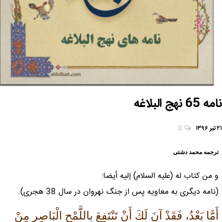
نامه 65 نهج البلاغه
۲۱ تیر ۱۳۹۶
0
ترجمه محمد دشتی
و من كتاب له (علیه السلام) إليه أيضا:
(نامه ديگرى به معاويه پس از جنگ نهروان در سال 38 هجرى).
أَمَّا بَعْدُ، فَقَدْ آنَ لَكَ أَنْ تَنْتَفِعَ بِاللَّمْحِ الْبَاصِرِ مِنْ