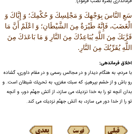
فرماندارى بصره نصب فرمود).
سَعِ النَّاسَ بِوَجْهِكَ وَ مَجْلِسِكَ وَ حُكْمِكَ؛ وَ إِيَّاكَ وَ
الْغَضَبَ، فَإِنَّهُ طَيْرَةٌ مِنَ الشَّيْطَانِ؛ وَ اعْلَمْ أَنَّ مَا
قَرَّبَكَ مِنَ اللَّهِ يُبَاعِدُكَ مِنَ النَّارِ وَ مَا بَاعَدَكَ مِنَ
اللَّهِ يُقَرِّبُكَ مِنَ النَّارِ.
اخلاق فرماندهى:
با مردم، به هنگام ديدار و در مجالس رسمى و در مقام داورى، گشاده
رو باش و از خشم بپرهيز، كه سبك مغزى، به تحريك شيطان است. و
بدان آنچه تو را به خدا نزديك مى سازد، از آتش جهنّم دور، و آنچه
تو را از خدا دور مى سازد، به آتش جهنّم نزديك مى كند.