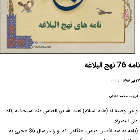
نامه 76 نهج البلاغه
۲۷ تیر ۱۳۹۶
0
ترجمه محمد دشتی
و من وصية له (علیه السلام) لعبد الله بن العباس عند استِخلافه إيّاه
على البصرة:
(نامه به عبد اللّه بن عباس، هنگامى كه او را در سال 36 هجرى به