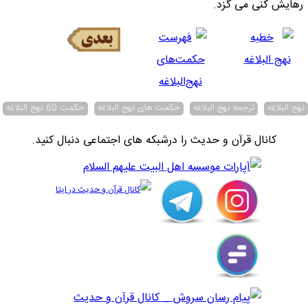
رهايش كنى مى گزد.
نهج البلاغه
ترجمه نهج البلاغه
حکمت های نهج البلاغه
حکمت 60 نهج البلاغه
کانال قرآن و حدیث را درشبکه های اجتماعی دنبال کنید.