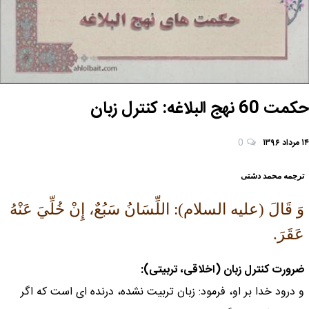
حکمت 60 نهج البلاغه: كنترل زبان
۱۴ مرداد ۱۳۹۶
0
ترجمه محمد دشتی
وَ قَالَ (علیه السلام): اللِّسَانُ سَبُعٌ، إِنْ خُلِّيَ عَنْهُ
عَقَرَ.
ضرورت كنترل زبان (اخلاقى، تربيتى):
و درود خدا بر او، فرمود: زبان تربيت نشده، درنده اى است كه اگر