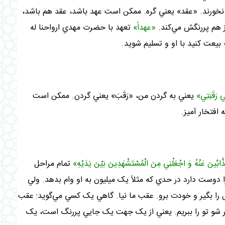
ه نخورند. «عقد» يعني گره. ممکن است عهد باشد، عقد هم باشد،
ز هم پررنگش مي‌کند.
«عهداً»
تعهد با حضرت مهدي ارواحنا له
بيعت کنيد با او و تسليم شويد
.
 رَقَبَتِي»
يعني به گردن من، «رَقَبَ» يعني گردن. ممکن است
 افتخار آميز
.
َّابِّينَ عَنْهُ وَ اجْعَلْنِي مِنَ الْمُسْتَشْهَدِينَ بَيْنَ يَدَيْهِ»
تمام مراحل
دوست دارد در حدي که مثلاً يک ميليون به او وام بدهد. ولي
ول را بگير و خودت برو. عقب ما نيا. گاهي يک کسي مي‌گويد: عقب
ار شو تو را ببريم. يعني از يک جهت يک جايي پررنگ است، يک