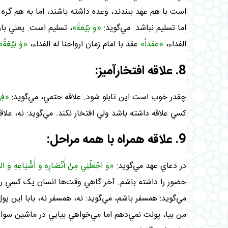
است با هم عهد ببندند، وعده داشته باشند، اما به هم گر
اما تسليم نباشد. مي‌گويد:
«وَ بَيْعَةً»
، تسليم است. يعني با
الفداء،
«عقداً»
عقد با امام زمان ارواحنا له الفداء،
«وَ بَيْعَةً»
8. علاقه‌ افتخارآميز:
چقدر خوب است اين تابلو شود. علاقه‌ حتمي، مي‌گويد:
«فِي
کسي علاقه داشته باشد ولي افتخار نکند. مي‌گويد: نه، علاقه‌
9. علاقه همراه با همه‌ مراحل:
در دعاي عهد مي‌گويد:
«وَ اجْعَلْنِي مِنْ أَنْصَارِهِ وَ أَشْيَاعِهِ وَ الذ
حضور را داشته باشم. آخر گاهي وقت‌ها انسان يک کسي را 
مي‌گويد: همسفر باشم، مي‌گويد: نه، همسفر نه، بابا اين پ
من بيا، پولت نمي‌دهم اما مي‌خواهي بيايي در ماشين سو