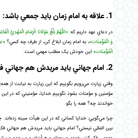
1. علاقه به امام زمان بايد جمعي باشد
:
در دعاي عهد داريم که:
«اللَّهُمَّ بَلِّغْ مَوْلَانَا الْإِمَامَ الْمَهْدِيَّ الْق
وَ الْمُؤْمِنَات‏»
، به امام زمان ابلاغ کن، از طرف چه كسي؟
«عَن
الْمُؤْمِنَات‏»
اين خودش يک مطلب مهمي است
.
2. امام جهاني بايد مريدش هم جهاني فکر کند:
وقتي زيارت مي‌رويم بگوييم که اين زيارت به نيابت از همه
مؤمنين و مؤمنات بشود نگوييم خدايا، مؤمنيني که در اين م
خواندند چه؟ همه را بگو
.
چرا مي‌گويي: خدايا کساني که در اين هيأت سينه زده‌اند.
بين المللي نيستي؟ امام جهاني بايد مريدش هم جهاني ف