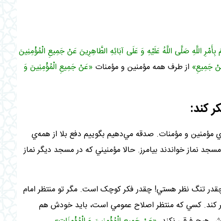
َائِمَ بِأَمْرِ اللَّهِ صَلَّى اللَّهُ عَلَيْهِ وَ عَلَى آبَائِهِ الطَّاهِرِينَ عَنْ جَمِيعِ الْمُؤْمِنِينَ
ْ جَمِيعِ»
از طرف همه‌ مؤمنين و مؤمنات
«عَنْ جَمِيعِ الْمُؤْمِنِينَ وَ
‌ي مؤمنين و مؤمنات. صدقه مي‌دهيم بگوييم دفع بلا از همه‌ي
سجد نماز خواندند بيامرز. حالا مؤمنيني که در مسجد ديگر نماز
 چقدر تنگ نظر هستي! چقدر فکر کوچک است. مگر تو منتظر امام
کر کند. کسي که منتظر اصلاح عمومي است، بايد خودش هم