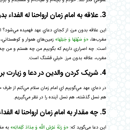
عمومي فکر کند. خودم و بچه‌ام و هيأت‌ام و مسجدم و برا
3. علاقه‌ به امام زمان ارواحنا له الفداء بدون مرز است:
اين علاقه بدون مرز، از کجاي دعاي عهد فهميده مي‌شود؟ ا
مغرب‌ها،
«وَ سَهْلِهَا وَ جَبَلِهَا»
زمين‌هاي هموار و کوهستاني،
است. چه اصراري داريم که بگوييم من چه هستم و من چ
مغرب، علاقه بدون مرز. خيلي قشنگ است
.
4. شريک کردن والدين در دعا و زيارت براي امام زمان ارواحنا له الفداء:
در دعاي عهد مي‌گوييم اي امام زمان سلام مي‌کنم از طرف 
هم نسل گذشته، هم نسل آينده را در نظر مي‌گيريم
.
5. چه مقدار به امام زمان ارواحنا له الفداء صلوات بفرستيم؟
اين دعا مي‌گويد که:
«وَ زِنَةَ عَرْشِ اللَّه‏ وَ مِدَادَ کَلِمَاتِه‏»
به مقد