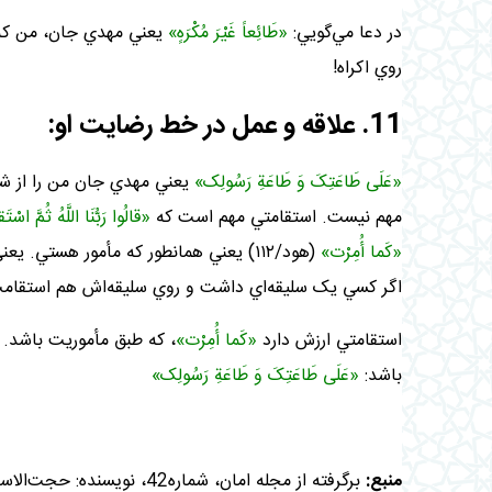
در دعا مي‌گويي:
«طَائِعاً غَيْرَ مُکْرَهٍ»
يعني مهدي جان، من که د
روي اکراه
!
11. علاقه و عمل در خط رضايت او:
«عَلَى طَاعَتِکَ وَ طَاعَةِ رَسُولِک‏»
يعني مهدي جان من را از شيع
مهم نيست. استقامتي مهم است که
«قالُوا رَبُّنَا اللَّهُ ثُمَّ اسْ
«کَما أُمِرْت‏»
(هود/۱۱۲) يعني همانطور که مأمور هستي
اگر کسي يک سليقه‌اي داشت و روي سليقه‌اش هم استقام
استقامتي ارزش دارد
«کَما أُمِرْت‏»
، که طبق مأموريت باشد. 
باشد:
«عَلَى طَاعَتِکَ وَ طَاعَةِ رَسُولِک‏»
منبع:
برگرفته از مجله امان، شماره42، نویسنده: حجت‌الاسلام والمسلمين محسن قرائتي