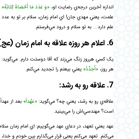
اندازه آخرين درجه‌ي رضايت او،
«وَ عَدَدَ مَا أَحْصَاهُ کِتَابُهُ»
‏
علمت، يعني مهدي جان! اي امام زمان، سلام بر تو به عدد
علم دارد... به تو سلام و درود مي‌فرستم
.
6. اعلام هر روزه علاقه به امام زمان (عج):
يک کسي هرروز زنگ مي‌زند که آقا دوستت دارم. مي‌گويد:
هر روز،
«اُجَدِّدُ»
يعني بيعتم را تجديد مي‌کنم
.
7. علاقه‌ رو به رشد:
علاقه‌ي رو به رشد، يعني چه؟ مي‌گويد:
«عَهْداً»
بعد از عهداً
است؟ مهندسي‌اش را مي‌بينيد
.
عهد يعني تعهد، در دعاي عهد مي‌گوييم: اي امام زمان سلام
مي‌کنم. تعهد مي‌کنم يعني قرار مي‌گذارم بين خودم و خدا