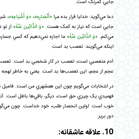
جايي کمرنگ است
.
دعا مي‌گويد: خدايا قرار بده مرا
«أَنْصَارِهِ»
،
«وَ أَشْيَاعِهِ»
، شيع
جايي است که نياز به کمک هست.
«وَ الذَّابِّينَ عَنْهُ»
از تو 
مي‌کنم.
«وَ الذَّابِّينَ عَنْهُ»
ما اجازه نمي‌دهيم که کسي جسارت 
اينکه مي‌گويند: تعصب بد است
.
آدم متعصبي است، تعصب در کار شخصي بد است. تعصب روي 
عجم از عجم، اين تعصب‌ها بد است. يعني به خاطر لهجه
در انتخابات مي‌گويم چون اين همشهري من است. فاميل م
فهميدي يک چيزي حق است، ديگر، باقي‌ها باطل است. آن
خوب است. اولين انحصار طلب، خود خداست. چون مي‌گويد: «ل
دور بريز
.
10. علاقه‌ عاشقانه: