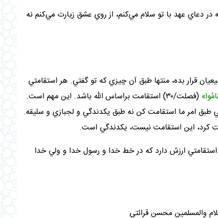
ر دعاي عهد با تو سلام مي‌کنم، از روي عشق زيارت مي‌کنم نه
يان قرار بده، منتها طبق آن چيزي که تو گفتي. هر استقامتي
تَقامُوا»
(فصلت/۳۰) استقامت براساس الله باشد. اين مهم است.
. يعني طبق امر ما استقامت کن نه طبق يکدندگي و لجبازي و سليقه.
ت کرد، اين استقامت نيست، يکدندگي است
.
استقامتي ارزش دارد که در خط خدا و رسول خدا و ولي خدا