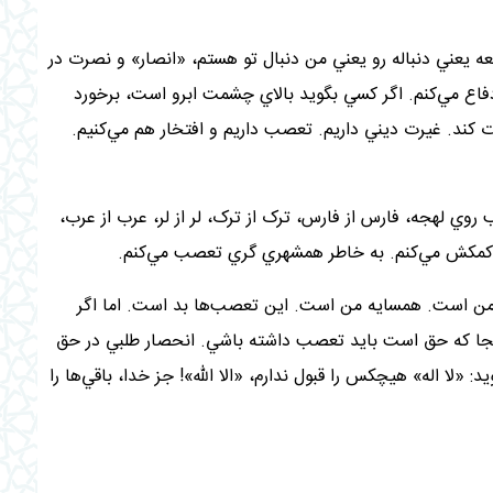
ه يعني دنباله رو يعني من دنبال تو هستم، «انصار» و نصرت در
دفاع مي‌کنم. اگر کسي بگويد بالاي چشمت ابرو است، برخورد
کند. غيرت ديني داريم. تعصب داريم و افتخار هم مي‌کنيم.
لهجه، فارس از فارس، ترک از ترک، لر از لر، عرب از عرب،
 کمکش مي‌کنم. به خاطر همشهري گري تعصب مي‌کنم
.
ن است. همسايه‌ من است. اين تعصب‌ها بد است. اما اگر
جا که حق است بايد تعصب داشته باشي. انحصار طلبي در حق
ا اله» هيچکس را قبول ندارم، «الا الله»! جز خدا، باقي‌ها را