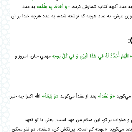
به عدد آنچه کتاب شمارش کرده،
«وَ أَحَاطَ بِهِ عِلْمُه»
به عدد
 وزن عرش، به عدد هرچه که نوشته شده، به عدد هرچه خدا بر آن
«اللَّهُمَّ أُجَدِّدُ لَهُ فِي هَذَا الْيَوْمِ وَ فِي کُلِّ يَوم»
مهدي جان، امروز و
 مي‌گويد
«وَ عَقْداً»
بعد از عقداً مي‌گويد
«وَ بَيْعَةً»
الله اکبر! چه خبر
 و صلوات بر تو، اين سلام من عهد است. يعني با تو تعهد
، بعد مي‌گويد: «عهد» کم است. پررنگش کن، «عقد». دو نفر ممکن