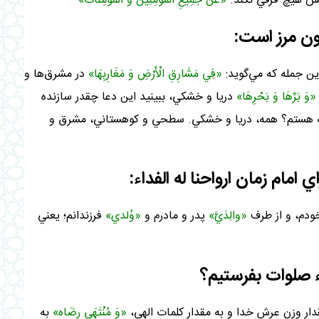
يش هيچ فرقي نکند.
«عَنْ جَمِيعِ الْمُؤْمِنِينَ وَ الْمُؤْمِنَات»
ين جمله كه مي‌گويد:
«فِي مَشَارِقِ الْأَرْضِ وَ مَغَارِبِهَا»
در مشرق‌ها و
«وَ بَرِّهَا وَ بَحْرِهَا»
دريا و خشکي، ببينيد اين دعا چقدر سازنده
ه هستم؟ همه، دريا و خشکي. سطحي و کوهستاني، مشرق و
خودم، و از طرف
«والِدَيَّ»
پدر و مادرم و
«وُلدي»
فرزندانم؛ يعني
ار وزن عرش خدا و به مقدار کلمات الهي،
«وَ مُنْتَهَى رِضَاه‏»
به