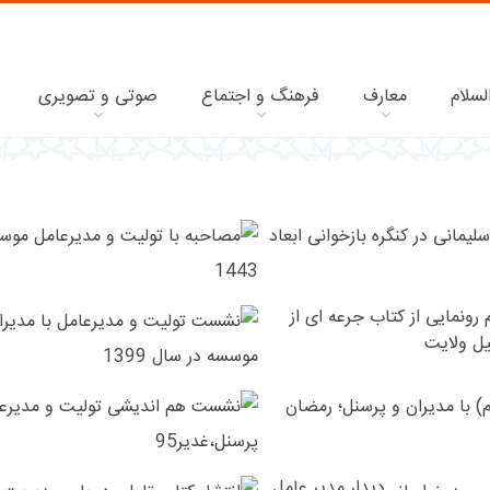
لسلام
معارف
فرهنگ و اجتماع
صوتی و تصویری
تجلیل
و
اهدا
۰۷ اردیبهشت ۱۴۰۱
نشان
رونمایی از کتاب جرعه ای از
ولایت
ل ولایت
به
خانواده
۰۱ اردیبهشت ۱۳۹۹
نشست
شهید
علمی
حاج
مدیرعامل
قاسم
۰۸ مهر ۱۳۹۵
موسسه
دیدار مدیر عامل