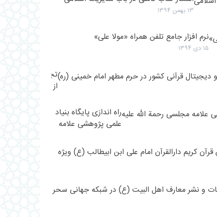
اهل
پرسنل
و
۱۳ بهمن ۱۳۹۴
البیت؛
موسسه
مدیرعامل
رمضان
به
موسسه
نرم افزار جامع تلفن همراه «مولا علی»
المبارک
مناسبت
اهل
1443
۱۵ دی ۱۳۹۴
شروع
البیت
فعالیت
«علیهم
تجلیل
های
السلام»
از
موسسه
با
در
برترین
پرسنل،غدیر95
سال
رسانه‌های
راه اندازی پایگاه بنیاد
مکتوب
1399
علمی پژوهشی علامه
و
مجلسی رحمة الله علیه
دیجیتال
گزارشی
قرآنی
از
کشور
برگزاری
در
دوره
گزارشی
حرم
های
از
مطهر
آموزش
فعالیتهای
امام