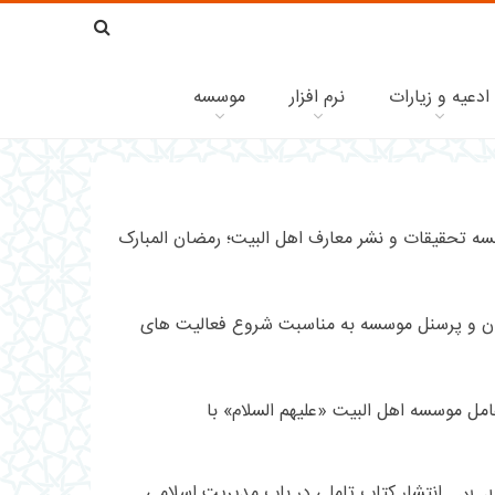
ادعیه و زیارات
نرم افزار
موسسه
مصاحبه
با
تولیت
و
نشست
مدیرعامل
تولیت
موسسه
و
تحقیقات
مدیرعامل
نشست
و
با
هم
نشر
مدیران
اندیشی
معارف
و
تولیت
انتشار کتاب تاملی در باب مدیریت اسلامی