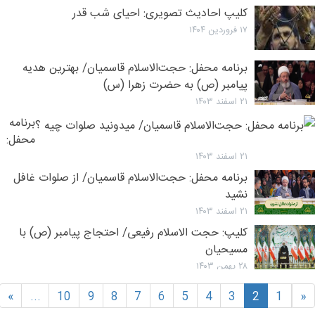
کلیپ احادیث تصویری: احیای شب قدر
۱۷ فروردین ۱۴۰۴
برنامه محفل: حجت‌الاسلام قاسمیان/ بهترین هدیه
پیامبر (ص) به حضرت زهرا (س)
۲۱ اسفند ۱۴۰۳
برنامه
محفل:
حجت‌الا
۲۱ اسفند ۱۴۰۳
قاسمیان
برنامه محفل: حجت‌الاسلام قاسمیان/ از صلوات غافل
میدونید
نشید
صلوات
۲۱ اسفند ۱۴۰۳
چیه ؟
کلیپ: حجت الاسلام رفیعی/ احتجاج پیامبر (ص) با
مسیحیان
۲۸ بهمن ۱۴۰۳
»
...
10
9
8
7
6
5
4
3
2
1
«