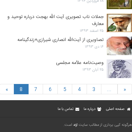
۰۸ فروردین ۱۳۹۴
جملات ناب تصویری آیت الله بهجت درباره توحید و
معارف
۲۵ اسفند ۱۳۹۳
تصاویری از آیت‌الله انصاری شیرازی+زندگینامه
۱۶ دی ۱۳۹۳
وصیت‌نامه علاّمه مجلسى
۲۵ آبان ۱۳۹۳
»
8
7
6
5
4
3
...
«
صفحه اصلی
درباره ما
تماس با ما
هرگونه کپی برداری از مطالب سایت
است.
آزاد