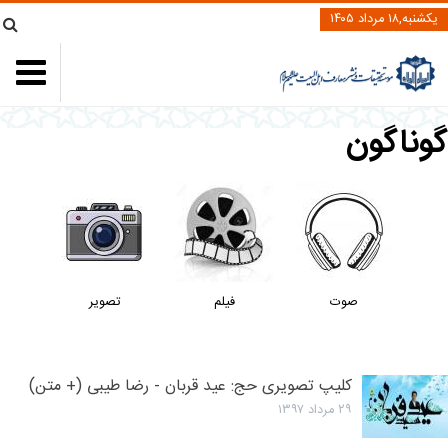
یکشنبه,۱۸ مرداد ۱۴۰۵
وناگون
صوت
فیلم
تصویر
کلیپ تصویری حج: عید قربان - رضا طیبی (+ متن)
۲۹ مرداد ۱۳۹۷