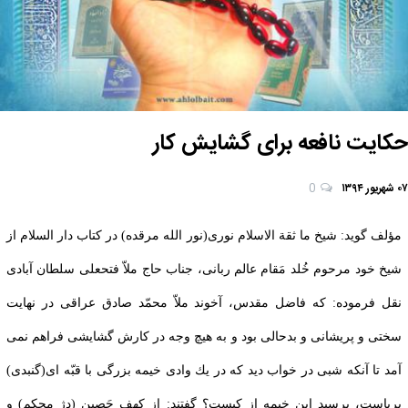
حکایت نافعه برای گشایش کار
۰۷ شهریور ۱۳۹۴
0
مؤلف گويد: شيخ ما ثقة الاسلام نورى(نور الله مرقده) در كتاب دار السلام از
شيخ خود مرحوم خُلد مَقام‏ عالم ربانى، جناب حاج ملاّ فتحعلى سلطان ‏آبادى
نقل فرموده: كه فاضل مقدس، آخوند ملاّ محمّد صادق عراقى در نهايت
سختى و پريشانی و بدحالى بود و به هيچ‏ وجه در كارش گشايشى فراهم نمی
آمد تا آنكه شبى در خواب ديد كه در يك وادى خيمه بزرگى با قبّه ای(گنبدى)
برپاست، پرسيد اين خيمه از كيست؟ گفتند: از كهف حَصين (دژ محكم) و