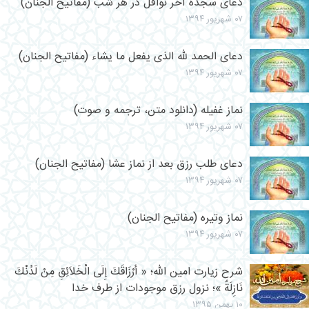
دعای سجده آخر نوافل در هر شب (مفاتیح الجنان)
۰۷ شهریور ۱۳۹۴
دعای الحمد لله الذی یفعل ما یشاء (مفاتیح الجنان)
۰۷ شهریور ۱۳۹۴
نماز غفیله (دانلود متن، ترجمه و صوت)
۰۷ شهریور ۱۳۹۴
دعای طلب رزق بعد از نماز عشا (مفاتیح الجنان)
۰۷ شهریور ۱۳۹۴
نماز وتیره (مفاتیح الجنان)
۰۷ شهریور ۱۳۹۴
شرح زیارت امین الله؛ « أَرْزَاقَكَ إِلَى الْخَلاَئِقِ مِنْ لَدُنْكَ
نَازِلَةٌ »؛ نزول رزق موجودات از طرف خدا
۱۰ بهمن ۱۳۹۵