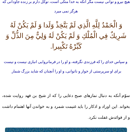
هيچ نيرو و توانى نيست مگر آنكه به خدا متكى است، توكل دارم بر زنده جاودانى كه
هرگز نمی ميرد
وَ الْحَمْدُ لِلَّهِ الَّذِي لَمْ يَتَّخِذْ وَلَدا وَ لَمْ يَكُنْ لَهُ
شَرِيكٌ فِي الْمُلْكِ وَ لَمْ يَكُنْ لَهُ وَلِيٌّ مِنَ الذُّلِّ وَ
كَبِّرْهُ تَكْبِيرا.
و سپاس خداى را كه‏ فرزندى نگرفته، و او را در فرمانروايى انبازى نيست و نيست
براى او سرپرستى از خوار و ناتوانى، و او را آنچنان‏ كه‏ شايد بزرگ شمار.
سوّم:آنكه به دنبال نمازهاى صبح دعايى را كه از شيخ بن فهد روايت شده،
بخواند. اين اوراد و اذكار را بايد غنيمت شمرد و به خواندن آنها اهتمام داشت
و از فوائدش غفلت نكرد.