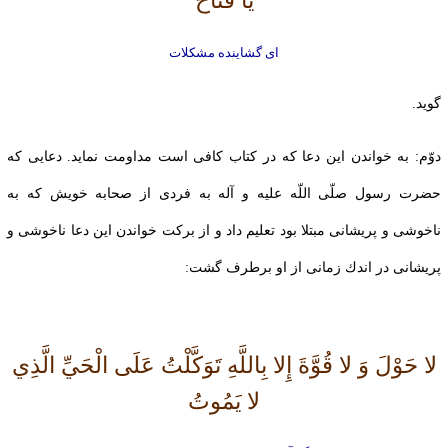
يا فتّاح
اى گشاينده مشكلات
گويد.
دوّم: به خواندن اين دعا كه در كتاب كافى است مداومت نمايد. دعايى كه
حضرت رسول صلّى اللّه عليه و آله به فردى از صحابه خويش كه به
ناخوشى و پريشانى مبتلا بود تعليم داد و از بركت خواندن اين‏ دعا ناخوشى و
پريشانى در اندك زمانى از او برطرف گشت:
لا حَوْلَ وَ لا قُوَّةَ إِلا بِاللَّهِ تَوَكَّلْتُ عَلَى الْحَيِّ الَّذِي
لا يَمُوتُ