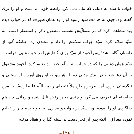
خواب با سيّد به دليلى كه بيان نمی كرد رابطه خوبى نداشت و او را ترك
گفته بود، چون به خدمت‏ سيد رسيد او را به همان صورت كه در خواب ديده
بود مشاهده كرد كه در مصلاّيش نشسته مشغول ذكر و استغفار است، به
سيّد سلام كرد، سيّد جواب سلامش را داد و لبخندى زد، چنان‏كه گويا از
داستان آگاه باشد! پس آخوند از سيّد براى گشايش امر خود دعايى خواست.
سيّد همان دعايى را كه در خواب به او آموخته بود تعليم كرد، آخوند مشغول
به‏ آن دعا شد و در اندك مدتى دنيا از هرسو به او روى آورد و از سختى و
تنگدستى بيرون آمد. مرحوم حاج ملاّ فتحعلى رحمه اللّه علیه از سيّد به مدح
شايسته‏ اى تعريف می كرد و چندى به زيارتش نايل شده و زمانى چند هم
شاگردى او را نموده بود. سيّد در خواب‏ و بيدارى به آخوند سه چيز را تعليم
نموده بود اوّل: آنكه پس از فجر دست بر سينه گذارد و هفتاد مرتبه‏