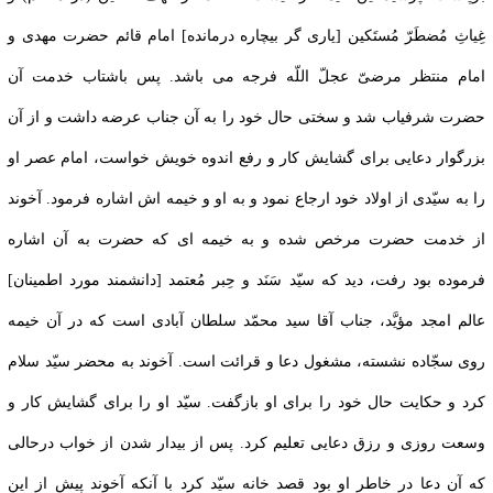
غِياثِ مُضطَرّ مُستَكين [ياری گر بيچاره درمانده] امام قائم حضرت مهدى و
امام منتظر مرضىّ عجلّ اللّه فرجه می باشد. پس باشتاب خدمت آن
حضرت شرفياب شد و سختى حال خود را به آن جناب عرضه داشت‏ و از آن
بزرگوار دعايى براى گشايش كار و رفع اندوه خويش خواست، امام عصر او
را به سيّدى از اولاد خود ارجاع نمود و به او و خيمه ‏اش اشاره فرمود. آخوند
از خدمت حضرت مرخص شده و به خيمه‏ اى كه حضرت به آن اشاره
فرموده بود رفت، ديد كه سيّد سَنَد و حِبر مُعتمد [دانشمند مورد اطمينان]
عالم امجد مؤيَّد، جناب آقا سيد محمّد سلطان‏ آبادى است كه در آن خيمه
روى سجّاده نشسته‏، مشغول دعا و قرائت است. آخوند به محضر سيّد سلام
كرد و حكايت حال خود را براى او بازگفت. سيّد او را براى گشايش‏ كار و
وسعت روزى و رزق دعايى تعليم كرد. پس از بيدار شدن از خواب درحالی
كه آن دعا در خاطر او بود قصد خانه سيّد كرد با آنكه آخوند پيش از اين