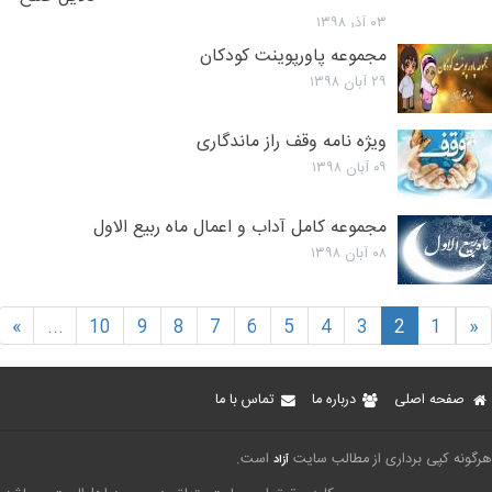
امام حسن
۰۳ آذر ۱۳۹۸
علیه السلام با
مجموعه پاورپوینت کودکان
معاویه
۲۹ آبان ۱۳۹۸
ویژه نامه وقف راز ماندگاری
۰۹ آبان ۱۳۹۸
مجموعه کامل آداب و اعمال ماه ربیع الاول
۰۸ آبان ۱۳۹۸
»
...
10
9
8
7
6
5
4
3
2
1
«
صفحه اصلی
درباره ما
تماس با ما
رگونه کپی برداری از مطالب سایت
است.
آزاد