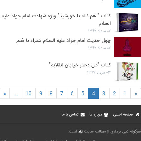
کتاب " هم ناله با خورشید" ویژه شهادت امام جواد علیه
السلام
۰۷ مرداد ۱۳۹۷
چهل حدیث امام جواد علیه السلام همراه با شعر
۰۷ مرداد ۱۳۹۷
کتاب "من دختر خیابان انقلابم"
۰۳ مرداد ۱۳۹۷
»
...
10
9
8
7
6
5
4
3
2
1
«
صفحه اصلی
درباره ما
تماس با ما
رگونه کپی برداری از مطالب سایت
است.
آزاد