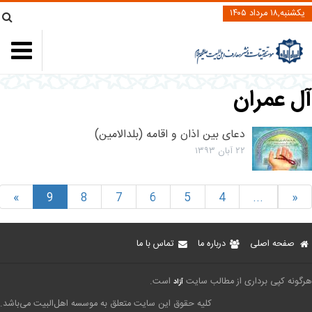
یکشنبه,۱۸ مرداد ۱۴۰۵
آل عمران
دعای بین اذان و اقامه (بلدالامین)
۲۲ آبان ۱۳۹۳
»
9
8
7
6
5
4
...
«
صفحه اصلی
درباره ما
تماس با ما
هرگونه کپی برداری از مطالب سایت
است.
آزاد
کلیه حقوق این سایت متعلق به موسسه اهل‌البیت می‌باشد.