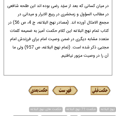
در میان کسانى که بعد از سیّد رضى بوده اند ابن طلحه شافعى
در مطالب السؤول و زمخشرى در ربیع الابرار و میدانى در
مجمع الامثال آورده اند. (مصادر نهج البلاغه، ج 4، ص 56) در
کتاب تمام نهج البلاغه این کلام حکمت آمیز به ضمیمه کلمات
متعدد مشابه دیگرى در ضمن وصیت امام براى فرزندش امام
مجتبى ذکر شده است. (تمام نهج البلاغه، ص 957) ولى ما
آن را در وصیت مزبور نیافتیم.
نهج البلاغه
حکمت 71 نهج البلاغه
حکمت های نهج البلاغه