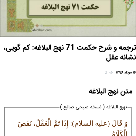
ترجمه و شرح حکمت 71 نهج البلاغه: کم گویی،
نشانه عقل
۱۶ مرداد ۱۳۹۶
0
متن نهج البلاغه
نهج البلاغه ( نسخه صبحی صالح )
وَ قَالَ (علیه السلام): إِذَا تَمَّ الْعَقْلُ، نَقَصَ
الْكَلَامُ.