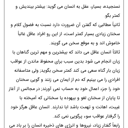
نسنجیده، بسیار، عقل به انسان مى گوید: بیشتر بیندیش و
کمتر بگو.
ثانیاً مطالبى که گفتن آن ضرورت دارد نسبت به فضول کلام و
سخنان زیادى بسیار کمتر است، از این رو افراد عاقل غالباً
خاموش اند و به موقع سخن مى گویند.
ثالثاً انسان عاقل مى داند که بیشترین و مهم ترین گناهان با
زبان انجام مى شود بدین سبب براى محفوظ ماندن از عواقب
زیان بار گناه سعى مى کند کمتر سخن بگوید; ولى متاسفانه
افرادى را مى بینیم که دم از ایمان مى زنند و گویى سخنان
خود را جزء اعمال خود به حساب نمى آورند; در مجالس از آغاز
تا پایان از سخنان لغو و بیهوده یا سخنانى که آمیخته با
غیبت، اهانت و تهمت باشد ابا ندارند. انسان عاقل هرگز خود
را گرفتار عواقب سوء پرگویى نمى کند.
رابعاً گفتار زیاد، نیروها و انرژى هاى ذخیره انسان را بر باد مى