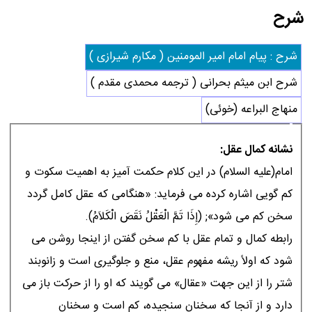
شرح
شرح : پیام امام امیر المومنین ( مکارم شیرازی )
شرح ابن میثم بحرانی ( ترجمه محمدی مقدم )
منهاج البراعه (خوئی)
نشانه كمال عقل:
امام(علیه السلام) در این کلام حکمت آمیز به اهمیت سکوت و
کم گویى اشاره کرده مى فرماید: «هنگامى که عقل کامل گردد
سخن کم مى شود»; (إِذَا تَمَّ الْعَقْلُ نَقَصَ الْکَلاَمُ).
رابطه کمال و تمام عقل با کم سخن گفتن از اینجا روشن مى
شود که اولاً ریشه مفهوم عقل، منع و جلوگیرى است و زانوبند
شتر را از این جهت «عقال» مى گویند که او را از حرکت باز مى
دارد و از آنجا که سخنان سنجیده، کم است و سخنان