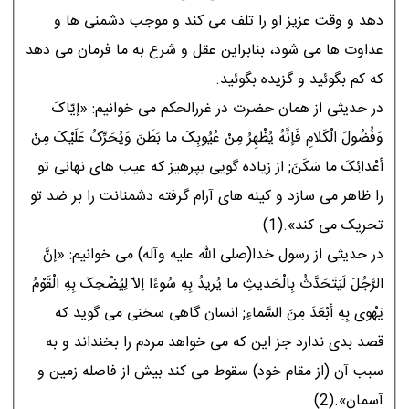
دهد و وقت عزیز او را تلف مى کند و موجب دشمنى ها و
عداوت ها مى شود، بنابراین عقل و شرع به ما فرمان مى دهد
که کم بگوئید و گزیده بگوئید.
در حدیثى از همان حضرت در غررالحکم مى خوانیم: «إیّاکَ
وَفُضُولَ الْکَلامِ فَإنَّهُ یُظْهِرُ مِنْ عُیُوبِکَ ما بَطَنَ وَیُحَرِّکُ عَلَیْکَ مِنْ
أعْدائِکَ ما سَکَنَ; از زیاده گویى بپرهیز که عیب هاى نهانى تو
را ظاهر مى سازد و کینه هاى آرام گرفته دشمنانت را بر ضد تو
تحریک مى کند».(1)
در حدیثى از رسول خدا(صلى الله علیه وآله) مى خوانیم: «إنَّ
الرَّجُلَ لَیَتَحَدَّثُ بِالْحَدیثِ ما یُریدُ بِهِ سُوءًا إلاّ لِیُضْحِکَ بِهِ الْقَوْمُ
یَهْوى بِهِ أبْعَدَ مِنَ السَّماءِ; انسان گاهى سخنى مى گوید که
قصد بدى ندارد جز این که مى خواهد مردم را بخنداند و به
سبب آن (از مقام خود) سقوط مى کند بیش از فاصله زمین و
آسمان».(2)