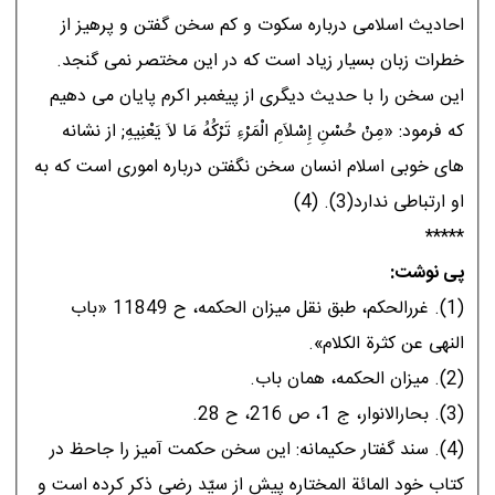
احادیث اسلامى درباره سکوت و کم سخن گفتن و پرهیز از
خطرات زبان بسیار زیاد است که در این مختصر نمى گنجد.
این سخن را با حدیث دیگرى از پیغمبر اکرم پایان مى دهیم
که فرمود: «مِنْ حُسْنِ إِسْلاَمِ الْمَرْءِ تَرْکُهُ مَا لاَ یَعْنِیهِ; از نشانه
هاى خوبى اسلام انسان سخن نگفتن درباره امورى است که به
او ارتباطى ندارد(3). (4)
*****
پی نوشت:
(1). غررالحکم، طبق نقل میزان الحکمه، ح 11849 «باب
النهى عن کثرة الکلام».
(2). میزان الحکمه، همان باب.
(3). بحارالانوار، ج 1، ص 216، ح 28.
(4). سند گفتار حکیمانه: این سخن حکمت آمیز را جاحظ در
کتاب خود المائة المختاره پیش از سیّد رضى ذکر کرده است و