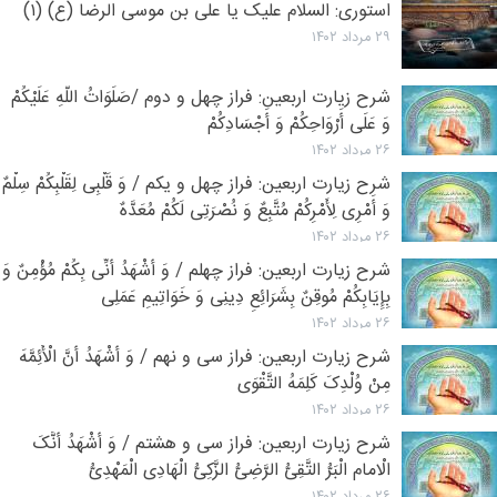
استوری: السلام علیک یا علی بن موسی الرضا (ع) (۱)
۲۹ مرداد ۱۴۰۲
شرح زیارت اربعین: فراز چهل و دوم /صَلَوَاتُ اللَّهِ عَلَیْکُمْ
وَ عَلَی أَرْوَاحِکُمْ وَ أَجْسَادِکُمْ
۲۶ مرداد ۱۴۰۲
شرح زیارت اربعین: فراز چهل و یکم / وَ قَلْبِی لِقَلْبِکُمْ سِلْمٌ
وَ أَمْرِی لِأَمْرِکُمْ مُتَّبِعٌ وَ نُصْرَتِی لَکُمْ مُعَدَّهٌ
۲۶ مرداد ۱۴۰۲
شرح زیارت اربعین: فراز چهلم / وَ أَشْهَدُ أَنِّی بِکُمْ مُؤْمِنٌ وَ
بِإِیَابِکُمْ مُوقِنٌ بِشَرَائِعِ دِینِی وَ خَوَاتِیمِ عَمَلِی
۲۶ مرداد ۱۴۰۲
شرح زیارت اربعین: فراز سی و نهم / وَ أَشْهَدُ أَنَّ الْأَئِمَّهَ
مِنْ وُلْدِکَ کَلِمَهُ التَّقْوَی
۲۶ مرداد ۱۴۰۲
شرح زیارت اربعین: فراز سی و هشتم / وَ أَشْهَدُ أَنَّکَ
الْامام الْبَرُّ التَّقِیُّ الرَّضِیُّ الزَّکِیُّ الْهَادِی الْمَهْدِیُّ