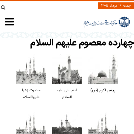
جمعه,۱۶ مرداد ۱۴۰۵
چهارده معصوم علیهم السلام
پيامبر اكرم (ص)
امام علی عليه
حضرت زهرا
السلام
عليهاالسلام