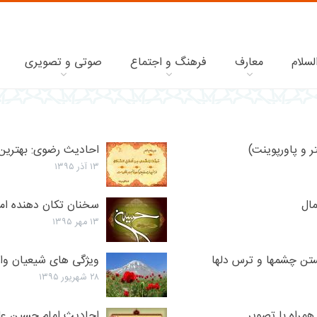
لسلام
معارف
فرهنگ و اجتماع
صوتی و تصویری
 و پاورپوینت)
احادیث رضوی: بهترین
۱۳ آذر ۱۳۹۵
مال
سخنان تکان دهنده اما
۱۳ مهر ۱۳۹۵
ستن چشمها و ترس دلها
ویژگی های شیعیان واقعی
۲۸ شهریور ۱۳۹۵
همراه با تصویر
احادیث امام حسین علی