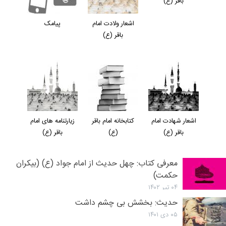
باقر (ع)
اشعار ولادت امام
پیامک
باقر (ع)
اشعار شهادت امام
کتابخانه امام باقر
زیارتنامه های امام
باقر (ع)
(ع)
باقر (ع)
معرفی کتاب: چهل حدیث از امام جواد (ع) (بیکران
حکمت)
۰۴ تیر ۱۴۰۲
حدیث: بخشش بی چشم داشت
۰۵ دی ۱۴۰۱