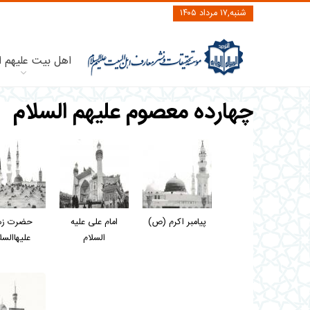
شنبه,۱۷ مرداد ۱۴۰۵
اهل بیت علیهم ا
چهارده معصوم علیهم السلام
پيامبر اكرم (ص)
امام علی عليه
حضرت زه
السلام
عليهاالسل