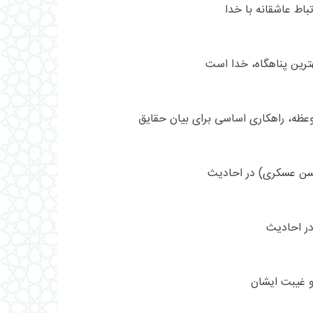
باط عاشقانه با خدا
هترين پناهگاه، خدا است
وعظه، راهكارى اساسى براى بيان حقايق
سن عسكرى) در احادیث
در احادیث
 و غیبت ایشان