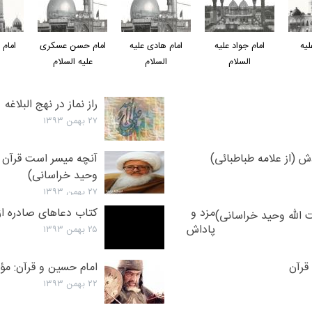
ليه
امام جواد عليه
امام هادی عليه
امام حسن عسکری
امام 
السلام
السلام
عليه السلام
راز نماز در نهج البلاغه
۲۷ بهمن ۱۳۹۳
 (از علامه طباطبائی)
آنچه ميسر است قرآن بخ
وحید خراسانی)
۲۷ بهمن ۱۳۹۳
مزد و
کتاب دعاهای صادره از
پاداش
۲۵ بهمن ۱۳۹۳
هدیه قرآن
به اهل
قرآن
امام حسین و قرآن: مؤم
البیت(ع)
۲۲ بهمن ۱۳۹۳
(از بیانات